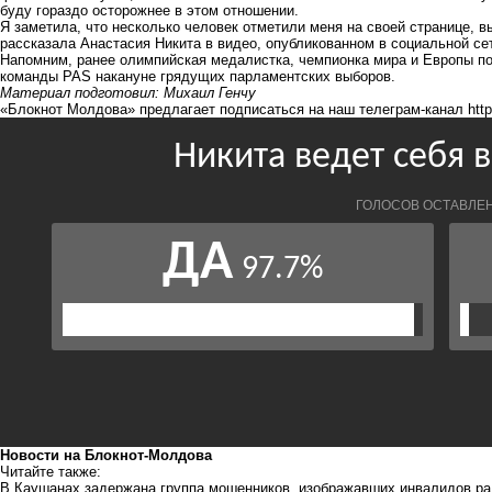
буду гораздо осторожнее в этом отношении.
Я заметила, что несколько человек отметили меня на своей странице, в
рассказала Анастасия Никита в видео, опубликованном в социальной се
Напомним, ранее олимпийская медалистка, чемпионка мира и Европы п
команды PAS накануне грядущих парламентских выборов.
Материал подготовил: Михаил Генчу
«Блокнот Молдова» предлагает подписаться на наш телеграм-канал
htt
Новости на Блoкнoт-Молдова
Читайте также:
В Каушанах задержана группа мошенников, изображавших инвалидов ра