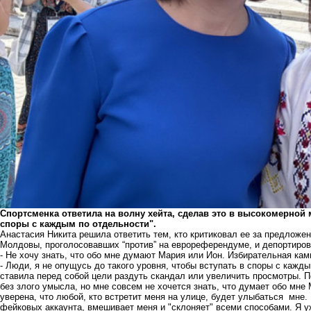
Спортсменка ответила на волну хейта, сделав это в высокомерной м
споры с каждым по отдельности".
Анастасия Никита решила ответить тем, кто критиковал ее за предложе
Молдовы, проголосовавших “против” на еврореферендуме, и депортиров
- Не хочу знать, что обо мне думают Мария или Ион. Избирательная кам
- Люди, я не опущусь до такого уровня, чтобы вступать в споры с кажды
ставила перед собой цели раздуть скандал или увеличить просмотры. По
без злого умысла, но мне совсем не хочется знать, что думает обо мне
уверена, что любой, кто встретит меня на улице, будет улыбаться мне.
фейковых аккаунта, вмешивает меня и "склоняет" всеми способами. Я у