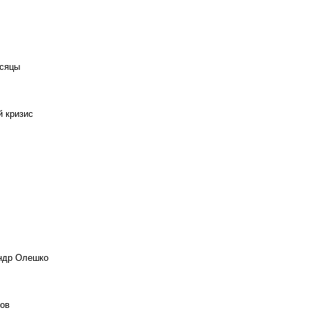
есяцы
й кризис
андр Олешко
ов