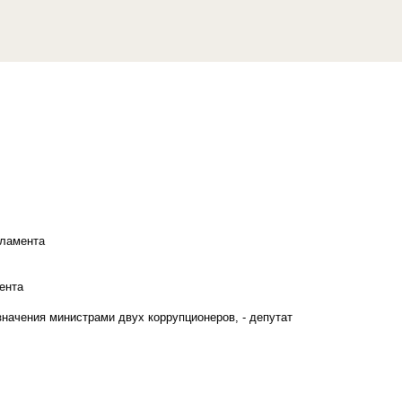
рламента
ента
начения министрами двух коррупционеров, - депутат