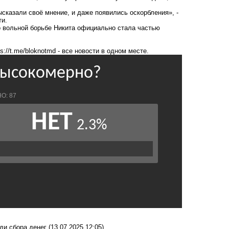
ысказали своё мнение, и даже появились оскорбления», -
ти.
о вольной борьбе Никита официально стала частью
ps://t.me/bloknotmd
- все новости в одном месте.
ди сбора денег
(13.07.2025 12:05)