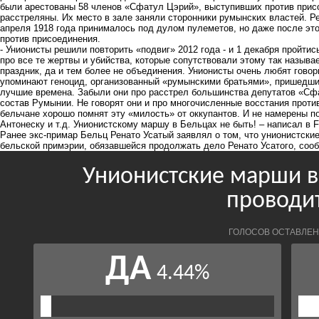
были арестованы 58 членов «Сфатул Цэрий», выступивших против прис
расстреляны. Их место в зале заняли сторонники румынских властей. 
апреля 1918 года принималось под дулом пулеметов, но даже после это
против присоединения.
- Унионисты решили повторить «подвиг» 2012 года - и 1 декабря пройти
про все те жертвы и убийства, которые сопутствовали этому так называ
праздник, да и тем более не объединения. Унионисты очень любят говор
упоминают геноцид, организованный «румынскими братьями», пришедши
лучшие времена. Забыли они про расстрел большинства депутатов «Сф
состав Румынии. Не говорят они и про многочисленные восстания проти
бельчане хорошо помнят эту «милость» от оккупантов. И не намерены по
Антонеску и т.д. Унионистскому маршу в Бельцах не быть! – написал в
Ранее экс-примар Бельц Ренато Усатый заявлял о том, что унионистски
бельской примэрии, обязавшейся продолжать дело Ренато Усатого, сооб