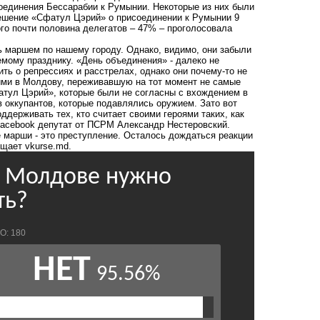
оединения Бессарабии к Румынии. Некоторые из них были
Решение «Сфатул Цэрий» о присоединении к Румынии 9
го почти половина делегатов – 47% – проголосовала
сь маршем по нашему городу. Однако, видимо, они забыли
емому празднику. «День объединения» - далеко не
ить о репрессиях и расстрелах, однако они почему-то не
ми в Молдову, переживавшую на тот момент не самые
атул Цэрий», которые были не согласны с вхождением в
в оккупантов, которые подавлялись оружием. Зато вот
ддерживать тех, кто считает своими героями таких, как
 Facebook депутат от ПСРМ Александр Нестеровский.
е марши - это преступление. Осталось дождаться реакции
щает vkurse.md.