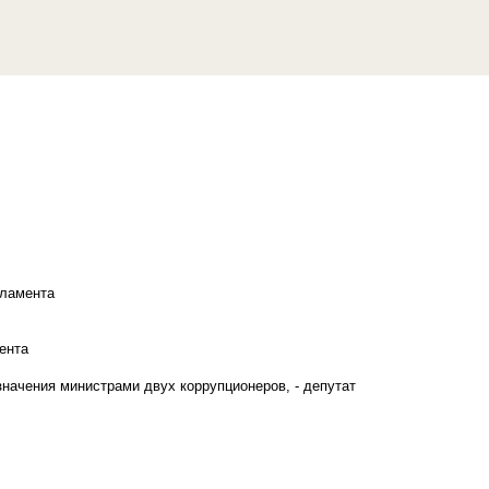
рламента
ента
начения министрами двух коррупционеров, - депутат