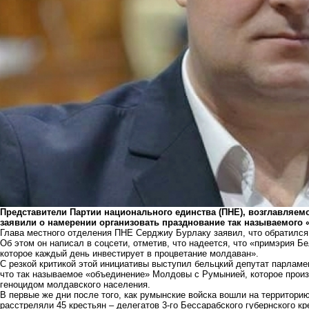
Представители Партии национального единства (ПНЕ), возглавляе
заявили о намерении организовать празднование так называемого 
Глава местного отделения ПНЕ Серджиу Бурлаку заявил, что обратился
Об этом он написал в соцсети, отметив, что надеется, что «примэрия Б
которое каждый день инвестирует в процветание молдаван».
С резкой критикой этой инициативы выступил бельцкий депутат парламе
что так называемое «объединение» Молдовы с Румынией, которое произ
геноцидом молдавского населения.
В первые же дни после того, как румынские войска вошли на территор
расстреляли 45 крестьян – делегатов 3-го Бессарабского губернского к