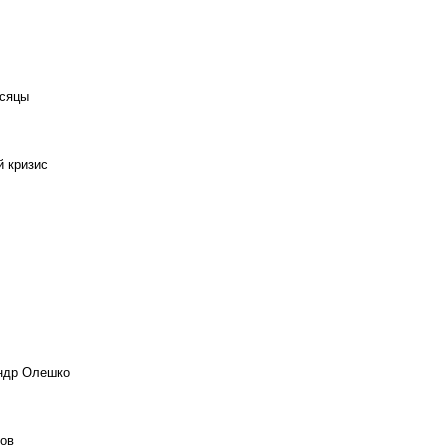
есяцы
й кризис
андр Олешко
ов