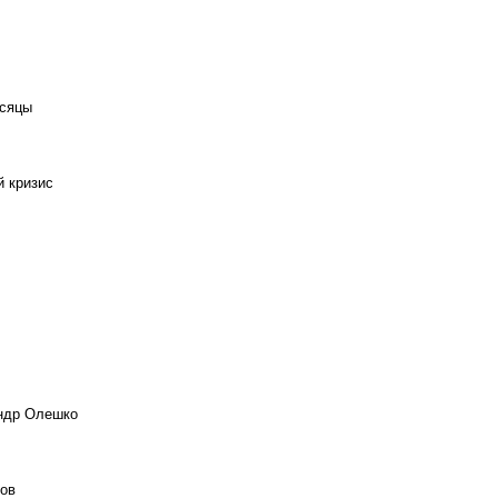
есяцы
й кризис
андр Олешко
ов