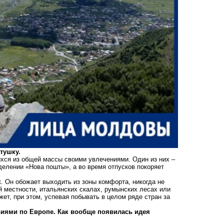
тушку.
ся из общей массы своими увлечениями. Один из них –
делении «Нова пошты», а во время отпусков покоряет
 Он обожает выходить из зоны комфорта, никогда не
ой местности, итальянских скалах, румынских лесах или
т, при этом, успевая побывать в целом ряде стран за
виями по Европе. Как вообще появилась идея