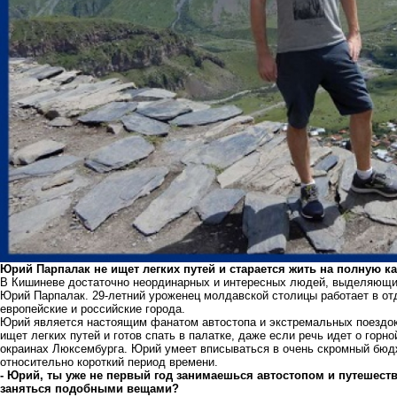
Юрий Парпалак не ищет легких путей и старается жить на полную ка
В Кишиневе достаточно неординарных и интересных людей, выделяющих
Юрий Парпалак. 29-летний уроженец молдавской столицы работает в от
европейские и российские города.
Юрий является настоящим фанатом автостопа и экстремальных поездок.
ищет легких путей и готов спать в палатке, даже если речь идет о горн
окраинах Люксембурга. Юрий умеет вписываться в очень скромный бюдже
относительно короткий период времени.
- Юрий, ты уже не первый год занимаешься автостопом и путешест
заняться подобными вещами?