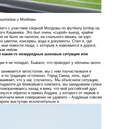
енштейна и Молдовы
 матч с участием сборной Молдовы по футболу (отбор на
мого Кишинева. Это был очень «сырой» выезд, крайне
 не было ни палатки, ни спального мешка, ни карт,
ко шмотки, консервы, вода и документы. Спал я, где
з мне помогли люди, с которым я знакомился в дороге,
тым небом.
ли какие-то незаурядные шоковые ситуации или
ции я не попадал. Бывало, что проводил у обочины около
е занимается автостопом, мы с ним поучаствовали в
и по традиции «стопили». Город Сиена, ночь, едет
ашивает, что у нас случилось. Мы объяснили ситуацию,
 подвезти до ближайшего кэмпинга, мы закидываем сумки
 поворачиваюсь назад и вижу, что мой российский друг
рнулся обратно и привез Андрея, у которого от нервов и
у молчали меня совершенно не удивило – Андрюша совсем
Европе выступаю исключительно я.