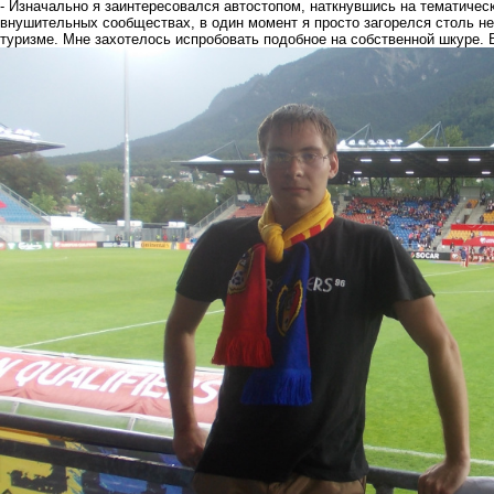
- Изначально я заинтересовался автостопом, наткнувшись на тематическ
внушительных сообществах, в один момент я просто загорелся столь н
туризме. Мне захотелось испробовать подобное на собственной шкуре. 