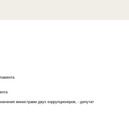
рламента
ента
начения министрами двух коррупционеров, - депутат