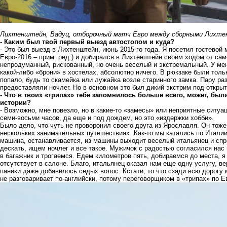
Лихтенштейн, Вадуц, отборочный матч Евро между сборными Лихт
- Каким был твой первый выезд автостопом и куда?
- Это был выезд в Лихтенштейн, июнь 2015-го года. Я посетил гостевой
Евро-2016 – прим. ред.) и добирался в Лихтенштейн своим ходом от са
непродуманный, рискованный, но очень веселый и экстремальный. У меня
какой-либо «брони» в хостелах, абсолютно ничего. В рюкзаке были толь
попало, будь то скамейка или лужайка возле старинного замка. Пару ра
предоставляли ночлег. Но в основном это был дикий экстрим под откры
- Что в твоих «трипах» тебе запомнилось больше всего, может, бы
истории?
- Возможно, мне повезло, но в какие-то «замесы» или неприятные ситуа
семи-восьми часов, да еще и под дождем, но это «издержки хобби».
Было дело, что чуть не проворонил своего друга из Ярославля. Он тож
нескольких занимательных путешествиях. Как-то мы катались по Италии 
машина, останавливается, из машины выходит веселый итальянец и спр
дескать, ищем ночлег и все такое. Мужичок с радостью согласился нас
в багажник и трогаемся. Едем километров пять, добираемся до места, я
отсутствует в салоне. Благо, итальянец оказал нам еще одну услугу, ве
паники даже добавилось седых волос. Кстати, то что сзади всю дорог
не разговаривает по-английски, потому переговорщиком в «трипах» по 