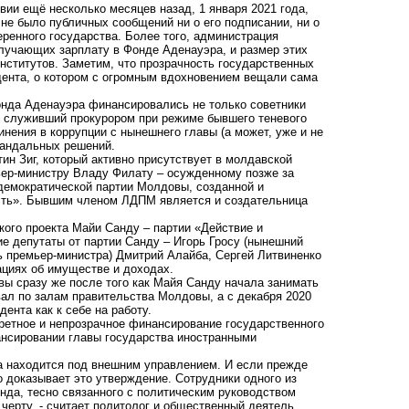
вии ещё несколько месяцев назад, 1 января 2021 года,
 не было публичных сообщений ни о его подписании, ни о
ренного государства. Более того, администрация
олучающих зарплату в Фонде Аденауэра, и размер этих
институтов. Заметим, что прозрачность государственных
дента, о котором с огромным вдохновением вещали сама
Фонда Аденауэра финансировались не только советники
к, служивший прокурором при режиме бывшего теневого
ения в коррупции с нынешнего главы (а может, уже и не
кандальных решений.
н Зиг, который активно присутствует в молдавской
ьер-министру Владу Филату – осужденному позже за
-демократической партии Молдовы, созданной и
сть». Бывшим членом ЛДПМ является и создательница
кого проекта Майи Санду – партии «Действие и
 депутаты от партии Санду – Игорь Гросу (нынешний
 премьер-министра) Дмитрий Алайба, Сергей Литвиненко
циях об имуществе и доходах.
ы сразу же после того как Майя Санду начала занимать
вал по залам правительства Молдовы, а с декабря 2020
ента как к себе на работу.
кретное и непрозрачное финансирование государственного
ансировании главы государства иностранными
ва находится под внешним управлением. И если прежде
 доказывает это утверждение. Сотрудники одного из
нда, тесно связанного с политическим руководством
черту, - считает политолог и общественный деятель