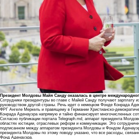
Президент Молдовы Майя Санду оказалась в центре международног
Сотрудники президентуры во главе с Майей Санду получают зарплату из
руководством другой страны. Речь идет о немецком Фонде Конрада Адена
ФРГ Ангеле Меркель и правящему в Германии Христианско-демократиче
Конрада Аденауэра
напрямую и тайно финансирует многочисленных сот
Согласно публикации портала Telegraph.md, аппарат президента Молдо
областях юстиции, отраслевых реформ и коммуникации. Это сотруднич
подписанном между аппаратом президента Молдовы и Фондом Аденауэра
президента Молдовы по этому поводу указано, что все расходы, связа
Фонд Аденауэра.