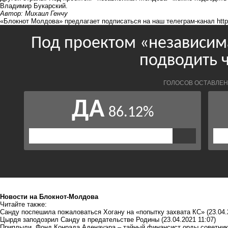
Владимир Букарский
.
Автор: Михаил Генчу
«Блокнот Молдова» предлагает подписаться на наш телеграм-канал
htt
Новости на Блoкнoт-Молдова
Читайте также:
Санду поспешила пожаловаться Хогану на «попытку захвата КС»
(23.04.
Цырдя заподозрил Санду в предательстве Родины
(23.04.2021 11:07)
Приплыли. Фонд Конрада Аденауэра – тайный финансист орды советник