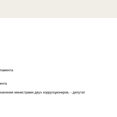
рламента
ента
начения министрами двух коррупционеров, - депутат