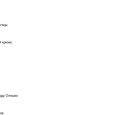
есяцы
й кризис
андр Олешко
ов