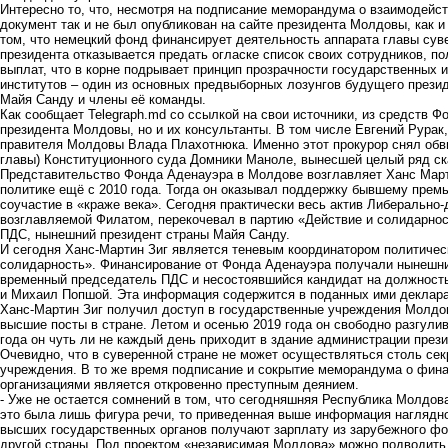
Интересно то, что, несмотря на подписание меморандума о взаимодейст
документ так и не был опубликован на сайте президента Молдовы, как и
том, что немецкий фонд финансирует деятельность аппарата главы суве
президента отказывается предать огласке список своих сотрудников, п
выплат, что в корне подрывает принцип прозрачности государственных 
институтов – один из основных предвыборных лозунгов будущего прези
Майя Санду и члены её команды.
Как сообщает Telegraph.md со ссылкой на свои источники, из средств 
президента Молдовы, но и их консультанты. В том числе Евгений Рура
правителя Молдовы Влада Плахотнюка. Именно этот прокурор снял обвин
главы) Конституционного суда Домники Маноле, вынесшей целый ряд с
Представительство Фонда Аденауэра в Молдове возглавляет Ханс Марти
политике ещё с 2010 года. Тогда он оказывал поддержку бывшему прем
соучастие в «краже века». Сегодня практически весь актив Либерально
возглавляемой Филатом, перекочевал в партию «Действие и солидарно
ПДС, нынешний президент страны Майя Санду.
И сегодня Ханс-Мартин Зиг является теневым координатором политичес
солидарность». Финансирование от Фонда Аденауэра получали нынешние
временный председатель ПДС и несостоявшийся кандидат на должность
и Михаил Попшой. Эта информация содержится в поданных ими деклара
Ханс-Мартин Зиг получил доступ в государственные учреждения Молдов
высшие посты в стране. Летом и осенью 2019 года он свободно разгули
года он чуть ли не каждый день приходит в здание администрации презид
Очевидно, что в суверенной стране не может осуществляться столь се
учреждения. В то же время подписание и сокрытие меморандума о фин
организациями является откровенно преступным деянием.
- Уже не остается сомнений в том, что сегодняшняя Республика Молдо
это была лишь фигура речи, то приведенная выше информация наглядно
высших государственных органов получают зарплату из зарубежного фо
другой страны. Под проектом «независимая Молдова» можно подводить 