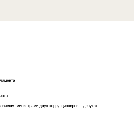
рламента
ента
начения министрами двух коррупционеров, - депутат