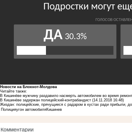
Новости на Блoкнoт-Молдова
Читайте также:
В Кишинёве мужчину раздавило насмерть автомобилем во время ремон
В Кишинёве задержан полицейский-контрабандист
(14.11.2018 16:48)
Жиздан: полицейские, прячущиеся с радаром в кустах ради прибыли, д
Полиция
угон автомобиля
Кишинев
Комментарии