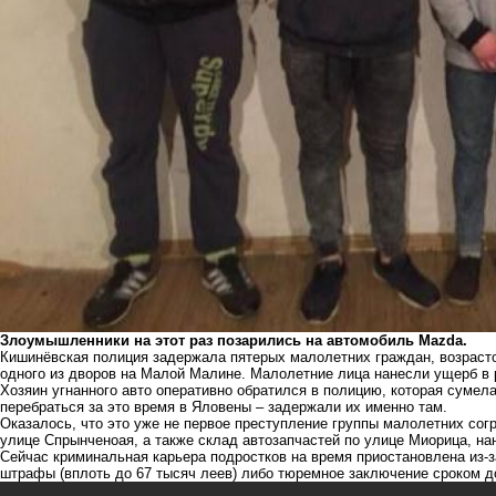
Злоумышленники на этот раз позарились на автомобиль Mazda.
Кишинёвская полиция задержала пятерых малолетних граждан, возрастом
одного из дворов на Малой Малине. Малолетние лица нанесли ущерб в 
Хозяин угнанного авто оперативно обратился в полицию, которая сумел
перебраться за это время в Яловены – задержали их именно там.
Оказалось, что это уже не первое преступление группы малолетних согр
улице Спрынченоая, а также склад автозапчастей по улице Миорица, на
Сейчас криминальная карьера подростков на время приостановлена из-з
штрафы (вплоть до 67 тысяч леев) либо тюремное заключение сроком до