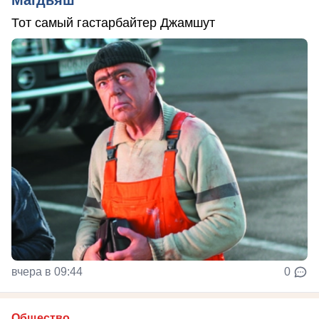
Магдьяш
Тот самый гастарбайтер Джамшут
вчера в 09:44
0
Общество