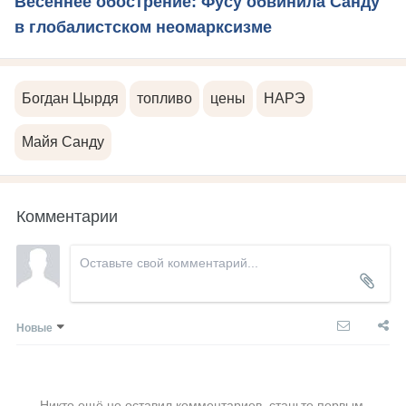
Весеннее обострение: Фусу обвинила Санду
в глобалистском неомарксизме
Богдан Цырдя
топливо
цены
НАРЭ
Майя Санду
Комментарии
Новые
Никто ещё не оставил комментариев, станьте первым.