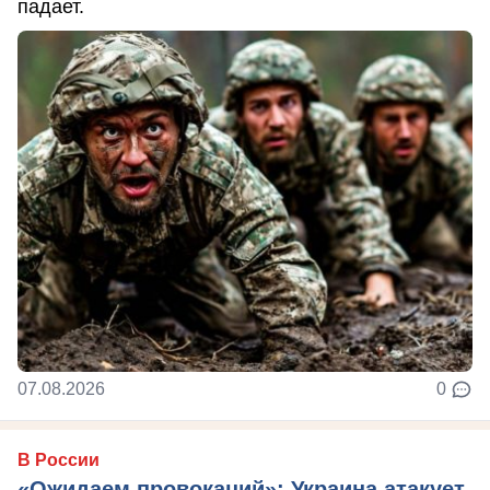
падает.
07.08.2026
0
В России
«Ожидаем провокаций»: Украина атакует