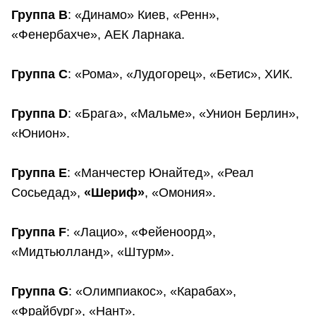
Группа B
: «Динамо» Киев, «Ренн»,
«Фенербахче», АЕК Ларнака.
Группа C
: «Рома», «Лудогорец», «Бетис», ХИК.
Группа D
: «Брага», «Мальме», «Унион Берлин»,
«Юнион».
Группа E
: «Манчестер Юнайтед», «Реал
Сосьедад»,
«Шериф»
, «Омония».
Группа F
: «Лацио», «Фейеноорд»,
«Мидтьюлланд», «Штурм».
Группа G
: «Олимпиакос», «Карабах»,
«Фрайбург», «Нант».