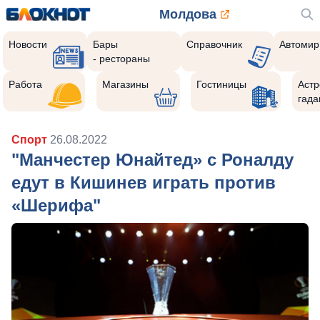
Молдова
Новости
Бары
Справочник
Автомир
- рестораны
Работа
Магазины
Гостиницы
Астр
гада
Спорт
26.08.2022
"Манчестер Юнайтед» с Роналду
едут в Кишинев играть против
«Шерифа"