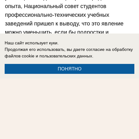
опыта, Национальный совет студентов
профессионально-технических учебных
заведений пришел к выводу, что это явление
можно уменьшить, если бы подростки и
взрослые были лучше информированы по этой
Наш сайт использует куки.
теме.
Продолжая его использовать, вы даете согласие на обработку
файлов cookie
и пользовательских данных.
Автор: Михаил Генчу
ПОНЯТНО