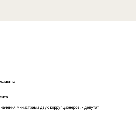
рламента
ента
начения министрами двух коррупционеров, - депутат