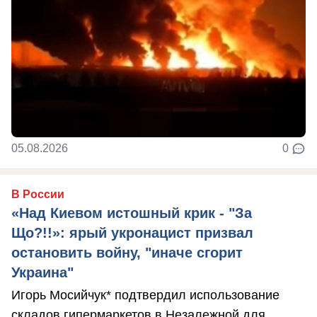
05.08.2026
0
В России
«Над Киевом истошный крик - "За
Що?!!»: ярый укронацист призвал
остановить войну, "иначе сгорит
Украина"
Игорь Мосийчук* подтвердил использование
складов гипермаркетов в Незалежной для