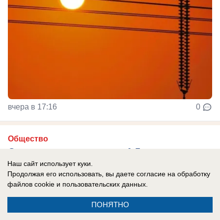
вчера в 17:16
0
Общество
Отремонтированную за 1,5 млн леев
Наш сайт использует куки.
лестницу парламента оборудуют
Продолжая его использовать, вы даете согласие на обработку
подогревом
файлов cookie
и пользовательских данных.
На лестнице парламента появится система
ПОНЯТНО
антиобледенения