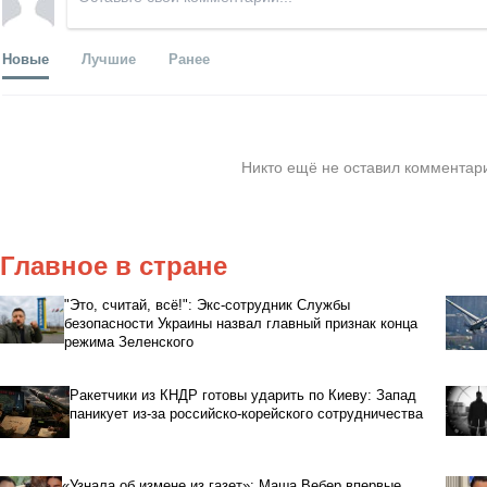
Новые
Лучшие
Ранее
Никто ещё не оставил комментари
Главное в стране
"Это, считай, всё!": Экс-сотрудник Службы
безопасности Украины назвал главный признак конца
режима Зеленского
Ракетчики из КНДР готовы ударить по Киеву: Запад
паникует из-за российско-корейского сотрудничества
«Узнала об измене из газет»: Маша Вебер впервые