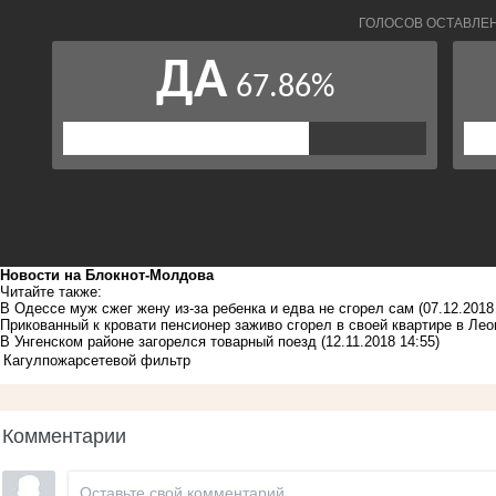
Новости на Блoкнoт-Молдова
Читайте также:
В Одессе муж сжег жену из-за ребенка и едва не сгорел сам
(07.12.2018
Прикованный к кровати пенсионер заживо сгорел в своей квартире в Ле
В Унгенском районе загорелся товарный поезд
(12.11.2018 14:55)
Кагул
пожар
сетевой фильтр
Комментарии