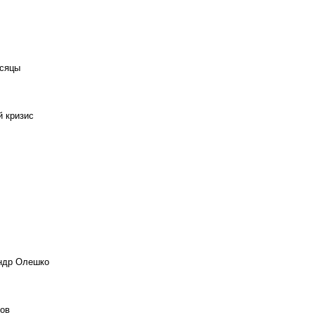
есяцы
й кризис
андр Олешко
ов