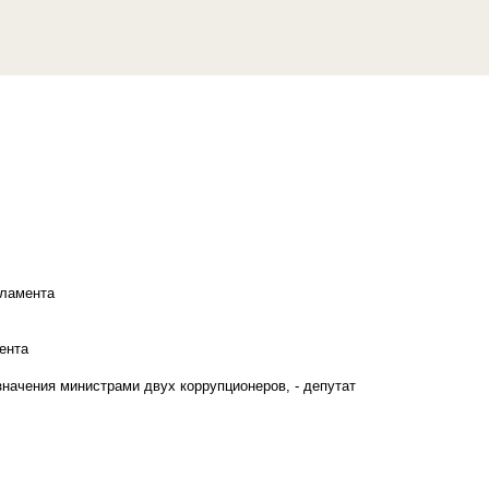
рламента
ента
начения министрами двух коррупционеров, - депутат