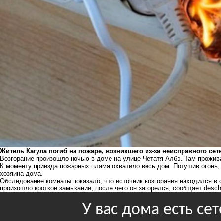
Житель Кагула погиб на пожаре, возникшего из-за неисправного сет
Возгорание произошло ночью в доме на улице Четатя Албэ. Там прожив
К моменту приезда пожарных пламя охватило весь дом. Потушив огонь,
хозяина дома.
Обследование комнаты показало, что источник возгорания находился в 
произошло кроткое замыкание, после чего он загорелся, сообщает desch