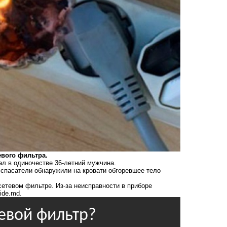
евого фильтра.
ал в одиночестве 36-летний мужчина.
 спасатели обнаружили на кровати обгоревшее тело
сетевом фильтре. Из-за неисправности в приборе
ide.md.