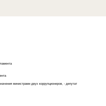
рламента
ента
начения министрами двух коррупционеров, - депутат