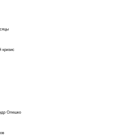
есяцы
й кризис
андр Олешко
ов