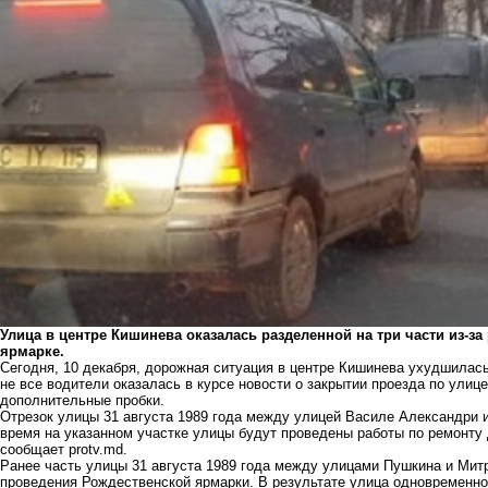
Улица в центре Кишинева оказалась разделенной на три части из-за
ярмарке.
Сегодня, 10 декабря, дорожная ситуация в центре Кишинева ухудшилась
не все водители оказалась в курсе новости о закрытии проезда по улице
дополнительные пробки.
Отрезок улицы 31 августа 1989 года между улицей Василе Александри и
время на указанном участке улицы будут проведены работы по ремонту
сообщает protv.md.
Ранее часть улицы 31 августа 1989 года между улицами Пушкина и Ми
проведения
Рождественской ярмарки. В результате улица одновременно 