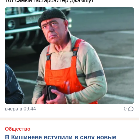
Тот самый гастарбайтер Джамшут
вчера в 09:44
0
Общество
В Кишиневе вступили в силу новые