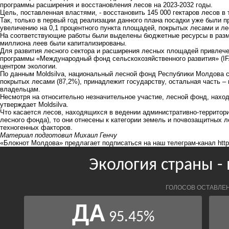
программы расширения и восстановления лесов на 2023-2032 годы.
Цель, поставленная властями, - восстановить 145 000 гектаров лесов в
Так, только в первый год реализации данного плана посадки уже были 
увеличению на 0,1 процентного пункта площадей, покрытых лесами и л
На соответствующие работы были выделены бюджетные ресурсы в размер
миллиона леев были капитализированы.
Для развития лесного сектора и расширения лесных площадей привлече
программы «Международный фонд сельскохозяйственного развития» (IF
центром экологии.
По данным Moldsilva, национальный лесной фонд Республики Молдова с
покрытых лесами (87,2%), принадлежит государству, остальная часть –
владельцам.
Несмотря на относительно незначительное участие, лесной фонд, наход
утверждает Moldsilva.
Что касается лесов, находящихся в ведении административно-территори
лесного фонда), то они отнесены к категории земель и почвозащитных л
техногенных факторов.
Материал подготовил Михаил Генчу
«Блокнот Молдова» предлагает подписаться на наш телеграм-канал
htt