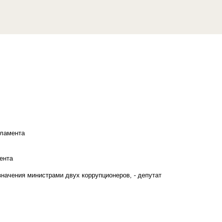
рламента
ента
начения министрами двух коррупционеров, - депутат