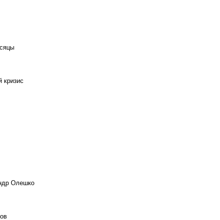
есяцы
й кризис
андр Олешко
ов