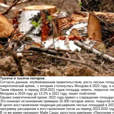
Тысячи и тысячи гектаров.
Согласно данным, опубликованным правительством, росту лесных площ
энергетический кризис, с которым столкнулась Молдова в 2022 году, и
Таким образом, в период 2019-2021 годов площадь земель, покрытых л
Молдова в 2019 году до 13,2% в 2021 году, пишет mold-street.
Однако энергетический кризис 2022 года привел к сокращению площади л
Это означает исчезновение примерно 16 000 гектаров земли, покрытой ле
В целях восстановления тенденции расширения лесных площадей в 202
программу расширения и восстановления лесов на период 2023-2032 год
В то же время президент Майя Санду запустила кампанию «Поколение л