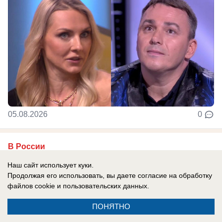
05.08.2026
0
В России
«Последний президент Украины»:
Наш сайт использует куки.
пророчество Жириновского уже
Продолжая его использовать, вы даете согласие на обработку
файлов cookie
и пользовательских данных.
сбывается — судьба Зеленского
предрешена
ПОНЯТНО
Эксперты призывают отвечать Киеву на его