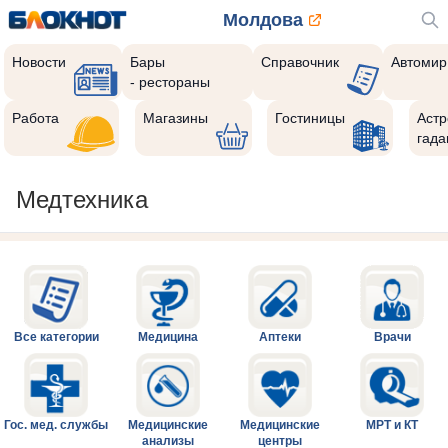
Молдова
Новости
Бары
Справочник
Автомир
- рестораны
Работа
Магазины
Гостиницы
Астр
гада
Медтехника
Все категории
Медицина
Аптеки
Врачи
Гос. мед. службы
Медицинские
Медицинские
МРТ и КТ
анализы
центры