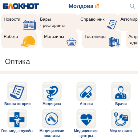
Молдова
Новости
Бары
Справочник
Автомир
- рестораны
Работа
Магазины
Гостиницы
Астр
гада
Оптика
Все категории
Медицина
Аптеки
Врачи
Гос. мед. службы
Медицинские
Медицинские
Медтехника
анализы
центры