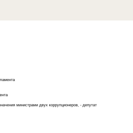
рламента
ента
начения министрами двух коррупционеров, - депутат