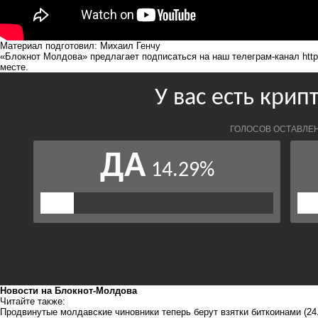
Материал подготовил: Михаил Генчу
«Блокнот Молдова» предлагает подписаться на наш телеграм-канал
htt
месте.
Новости на Блoкнoт-Молдова
Читайте также:
Продвинутые молдавские чиновники теперь берут взятки биткоинами
(24