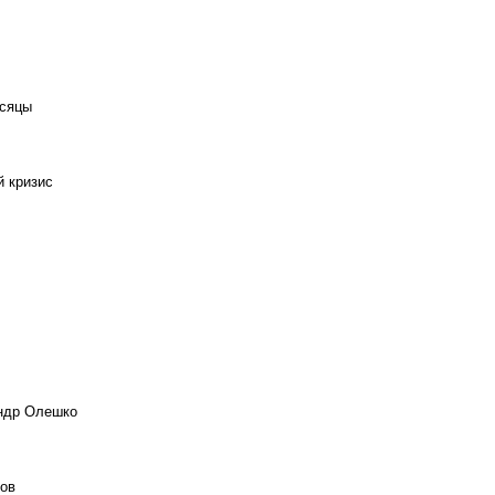
есяцы
й кризис
андр Олешко
ов