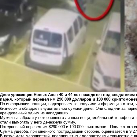
Двое уроженцев Новых Анен 40 и 44 лет находятся под следствием 
парня, который перевел им 290 000 долларов и 190 000 криптомоне
По
информации
полиции, подозреваемые получили информацию о том, 
бизнесом и обладает внушительной суммой денег. Они следили за парнем
арендованный одним из нападавших.
Мужчины забрали у потерпевшего личные вещи, мобильный телефон и тр
стали вымогать у него денежную сумму.
Потерпевший перевел им $290 000 и 190 000 криптомонет. После этого е
Сумма ущерба, причиненного пострадавшей стороне, оценивается в 9 27
В результате мероприятий, предпринятых следователями совместно с п