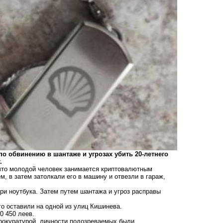
по обвинению в шантаже и угрозах убить 20-летнего
т.
что молодой человек занимается криптовалютным
, в затем затолкали его в машину и отвезли в гараж,
и ноутбука. Затем путем шантажа и угроз расправы
го оставили на одной из улиц Кишинева.
0 450 леев.
рокуратурой, личности подозреваемых были