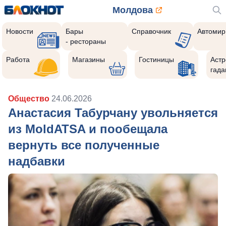
Молдова
Новости
Бары
Справочник
Автомир
- рестораны
Работа
Магазины
Гостиницы
Астр
гада
Общество
24.06.2026
Анастасия Табурчану увольняется
из MoldATSA и пообещала
вернуть все полученные
надбавки