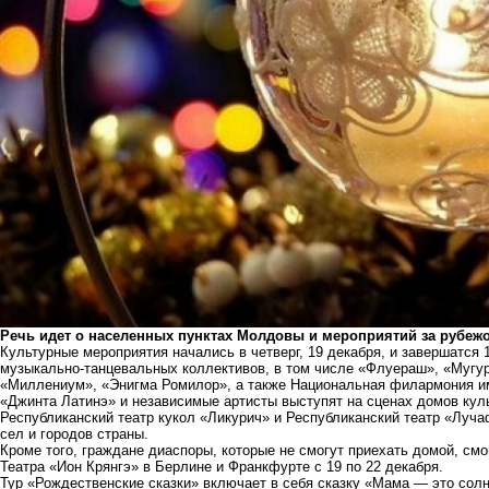
Речь идет о населенных пунктах Молдовы и мероприятий за рубеж
Культурные мероприятия начались в четверг, 19 декабря, и завершатся 1
музыкально-танцевальных коллективов, в том числе «Флуераш», «Мугур
«Миллениум», «Энигма Ромилор», а также Национальная филармония им.
«Джинта Латинэ» и независимые артисты выступят на сценах домов кул
Республиканский театр кукол «Ликурич» и Республиканский театр «Луч
сел и городов страны.
Кроме того, граждане диаспоры, которые не смогут приехать домой, см
Театра «Ион Крянгэ» в Берлине и Франкфурте с 19 по 22 декабря.
Тур «Рождественские сказки» включает в себя сказку «Мама — это сол