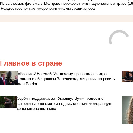
Из-за съемок фильма в Молдове перекроют ряд национальных трасс
(18
Рождество
спектакли
мероприятия
культура
диаспора
Главное в стране
«Россию? На слабо?»: почему провалилась игра
Трампа с обещанием Зеленскому лицензии на ракеты
для Patriot
Сербия поддерживает Украину: Вучич радостно
встретил Зеленского и подписал с ним меморандум
«о взаимопонимании»