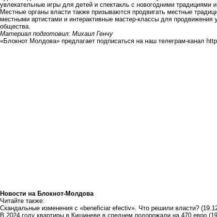
увлекательные игры для детей и спектакль с новогодними традициями 
Местные органы власти также призываются продвигать местные традиции
местными артистами и интерактивные мастер-классы для продвижения у
общества.
Материал подготовил: Михаил Генчу
«Блокнот Молдова» предлагает подписаться на наш телеграм-канал
htt
Новости на Блoкнoт-Молдова
Читайте также:
Скандальные изменения с «beneficiar efectiv». Что решили власти?
(19.1
В 2024 году квартиры в Кишиневе в среднем подорожали на 470 евро
(1