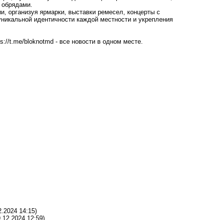
и обрядами.
, организуя ярмарки, выставки ремесел, концерты с
никальной идентичности каждой местности и укрепления
ps://t.me/bloknotmd
- все новости в одном месте.
2.2024 14:15)
9.12.2024 12:59)