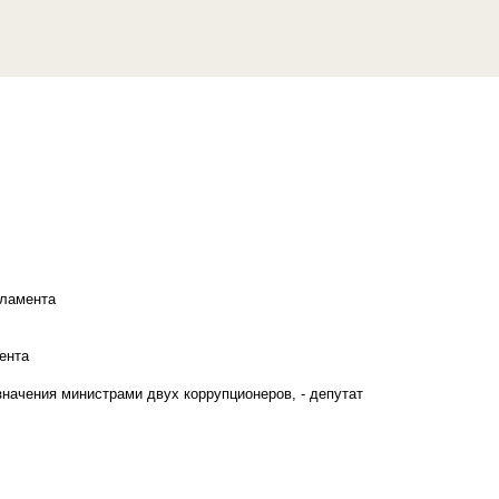
рламента
ента
начения министрами двух коррупционеров, - депутат