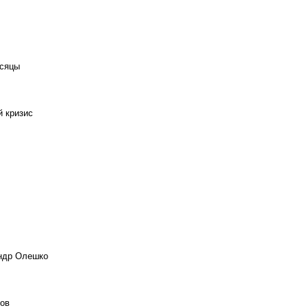
есяцы
й кризис
андр Олешко
ов