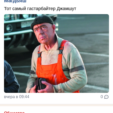
Магдьяш
Тот самый гастарбайтер Джамшут
вчера в 09:44
0