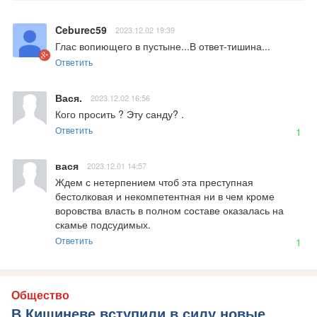
Ceburec59
2023.12.02 19:39
Глас вопиющего в пустыне...В ответ-тишина...
Ответить
Вася.
2023.12.02 16:56
Кого просить ? Эту санду? .
Ответить
1
вася
2023.12.01 14:57
Ждем с нетерпением чтоб эта преступная 
бестолковая и некомпетентная ни в чем кроме 
воровства власть в полном составе оказалась на 
скамье подсудимых.
Ответить
1
Общество
В Кишиневе вступили в силу новые