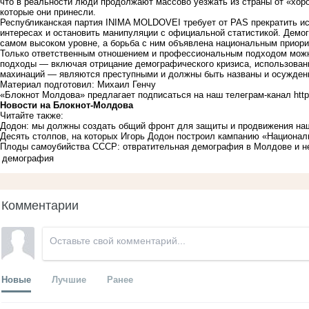
что в реальности люди продолжают массово уезжать из страны от «хор
которые они принесли.
Республиканская партия INIMA MOLDOVEI требует от PAS прекратить ис
интересах и остановить манипуляции с официальной статистикой. Демо
самом высоком уровне, а борьба с ним объявлена национальным приори
Только ответственным отношением и профессиональным подходом можно 
подходы — включая отрицание демографического кризиса, использовани
махинаций — являются преступными и должны быть названы и осуждены
Материал подготовил: Михаил Генчу
«Блокнот Молдова» предлагает подписаться на наш телеграм-канал
htt
Новости на Блoкнoт-Молдова
Читайте также:
Додон: мы должны создать общий фронт для защиты и продвижения на
Десять столпов, на которых Игорь Додон построил кампанию «Национал
Плоды самоубийства СССР: отвратительная демография в Молдове и н
демография
Комментарии
Новые
Лучшие
Ранее