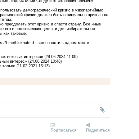
оших людей» Майи Санду и от «хороших времен»,
пользовать демографический кризис в узкопартийных
графический кризис должен быть официально признан на
тетом.
преодолеть этот кризис и спасти страну. Все иные
е его в политических целях и для избирательных
 как таковые.
ps://t.me/bloknotmd
- все новости в одном месте.
ших вековых интересов
(28.06.2024 11:09)
ьный интерес»
(24.06.2024 10:48)
е только
(11.02.2021 15:13)
Подписаться
Поделиться