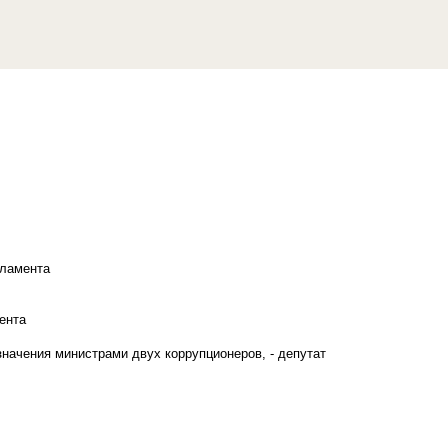
рламента
ента
начения министрами двух коррупционеров, - депутат