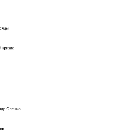
есяцы
й кризис
андр Олешко
ов