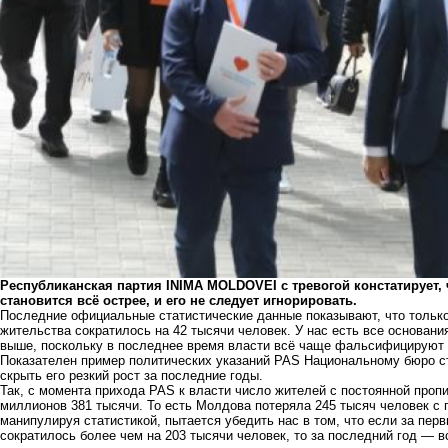
Республиканская партия INIMA MOLDOVEI с тревогой констатирует,
становится всё острее, и его не следует игнорировать.
Последние официальные статистические данные показывают, что только
жительства сократилось на 42 тысячи человек. У нас есть все основани
выше, поскольку в последнее время власти всё чаще фальсифицируют о
Показателен пример политических указаний PAS Национальному бюро ста
скрыть его резкий рост за последние годы.
Так, с момента прихода PAS к власти число жителей с постоянной пропи
миллионов 381 тысячи. То есть Молдова потеряла 245 тысяч человек с
манипулируя статистикой, пытается убедить нас в том, что если за пер
сократилось более чем на 203 тысячи человек, то за последний год — в