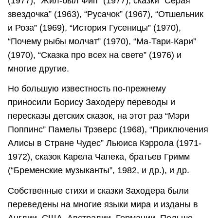
(1977), “Жил-был Фип” (1977), сказки “Серая
звездочка” (1963), “Русачок” (1967), “Отшельник
и Роза” (1969), “История Гусеницы” (1970),
“Почему рыбы молчат” (1970), “Ма-Тари-Кари”
(1970), “Сказка про всех на свете” (1976) и
многие другие.
Но большую известность по-прежнему
приносили Борису Заходеру переводы и
пересказы детских сказок, на этот раз “Мэри
Поппинс” Памелы Трэверс (1968), “Приключения
Алисы в Стране Чудес” Льюиса Кэррола (1971-
1972), сказок Карела Чапека, братьев Гримм
(“Бременские музыканты”, 1982, и др.), и др.
Собственные стихи и сказки Заходера были
переведены на многие языки мира и изданы в
Англии, США, Австралии, Германии, Польше,