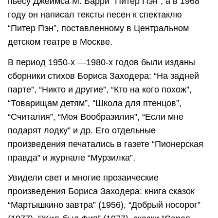
пьесу Джеймса М. Барри “Питер Пэн”, а в 1968
году он написал тексты песен к спектаклю
“Питер Пэн”, поставленному в Центральном
детском театре в Москве.
В период 1950-х —1980-х годов были изданы
сборники стихов Бориса Заходера: “На задней
парте”, “Никто и другие”, “Кто на кого похож”,
“Товарищам детям”, “Школа для птенцов”,
“Считалия”, “Моя Вообразилия”, “Если мне
подарят лодку” и др. Его отдельные
произведения печатались в газете “Пионерская
правда” и журнале “Мурзилка”.
Увидели свет и многие прозаические
произведения Бориса Заходера: книга сказок
“Мартышкино завтра” (1956), “Добрый носорог”