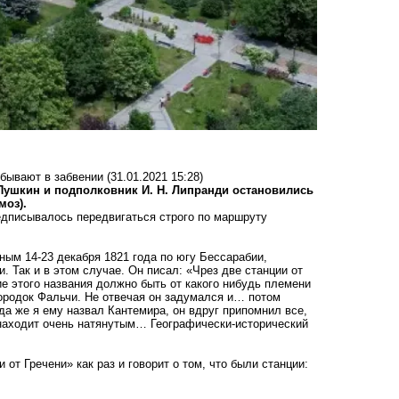
бывают в забвении
(31.01.2021 15:28)
. Пушкин и подполковник И. Н. Липранди остановились
моз).
едписывалось передвигаться строго по маршруту
ым 14-23 декабря 1821 года по югу Бессарабии,
. Так и в этом случае. Он писал: «Чрез две станции от
е этого названия должно быть от какого нибудь племени
 городок Фальчи. Не отвечая он задумался и… потом
гда же я ему назвал Кантемира, он вдруг припомнил все,
 находит очень натянутым… Географически-исторический
от Гречени» как раз и говорит о том, что были станции: