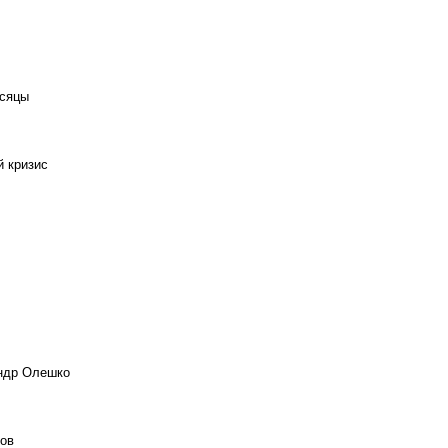
есяцы
й кризис
андр Олешко
ов