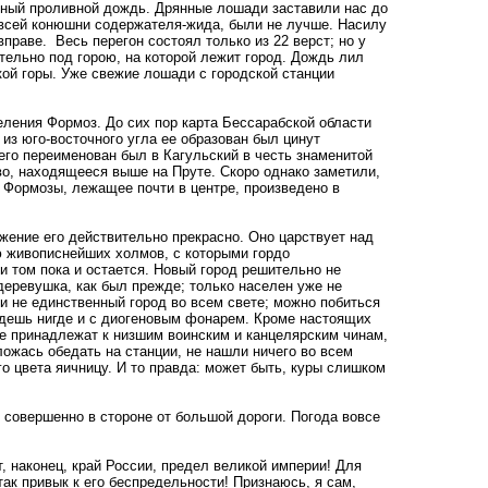
ный проливной дождь. Дрянные лошади заставили нас до
з всей конюшни содержателя-жида, были не лучше. Насилу
раве. Весь перегон состоял только из 22 верст; но у
тельно под горою, на которой лежит город. Дождь лил
окой горы. Уже свежие лошади с городской станции
ления Формоз. До сих пор карта Бессарабской области
из юго-восточного угла ее образован был цинут
его переименован был в Кагульский в честь знаменитой
во, находящееся выше на Пруте. Скоро однако заметили,
 Формозы, лежащее почти в центре, произведено в
ение его действительно прекрасно. Оно царствует над
 живописнейших холмов, с которыми гордо
и том пока и остается. Новый город решительно не
деревушка, как был прежде; только населен уже не
и не единственный город во всем свете; можно побиться
айдешь нигде и с диогеновым фонарем. Кроме настоящих
же принадлежат к низшим воинским и канцелярским чинам,
ложась обедать на станции, не нашли ничего во всем
го цвета яичницу. И то правда: может быть, куры слишком
 совершенно в стороне от большой дороги. Погода вовсе
, наконец, край России, предел великой империи! Для
 так привык к его беспредельности! Признаюсь, я сам,