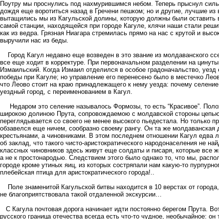
Поутру мы проснулись под нахмурившимся небом. Теперь прыснул силь
дождя еще воротиться назад в Гречени пешком; но и другие, лучшие и
вытащились мы из Кагульской долины, которую должны были оставить вп
самой станции, находящейся при городе Кагуле, клячи наши стали реши
как из ведра. Грязная Ниагара стремилась прямо на нас с крутой и выс
выручили нас из беды.
Город Кагул недавно еще возведен в это звание из молдаванского ссе
все еще ходит в корректуре. При первоначальном разделении на цинуты 
Измаильский. Когда Измаил отделился в особое градоначальство, уезд 
победы при Кагуле; но управление его перенесено было в местечко Лео
что Леово стоит на краю принадлежащего к нему уезда: почему селение
уездный город, с переименованием в Кагул.
Недаром это селение называлось Формозы, то есть “Красивое”. Полож
широкою долиною Прута, сопровождаемою с молдавской стороны цепью
переглядывается со своего не менее высокого пьедестала. Но только пр
обзавелся еще ничем, сообразно своему рангу. Он та же молдаванская 
крестьянами, а чиновниками. В этом последнем отношении Кагул едва л
об заклад, что такого чисто-аристократического народонаселения не н
классных чиновников здесь живут еще солдаты и писаря, которые все 
а не к простонародью. Следствием этого было однако то, что мы, распо
городе кроме утиных яиц, из которых состряпали нам какую-то пурпурно
плебейская птица для аристократического города!..
Поле знаменитой Кагульской битвы находится в 10 верстах от города,
не благоприятствовала такой отдаленной экскурсии…
С Кагула почтовая дорога начинает идти постоянно берегом Прута. Вот
русского граница отечества всегда есть что-то чудное, необычайное: он