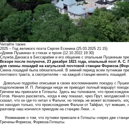
Читайте также:
2025 – Год великого поэта Сергея Есенина
(25.03.2025 21:15)
«Домик Пушкина» в стихах и прозе
(12.10.2022 19:30)
Cлужба Данзаса в Бессарабии и его общение с опальным Пушкиным пре
Вскоре после полуночи, 23 декабря 1821 года, опальный поэт А. С
для смены лошадей на кагульской почтовой станции Формоза (Фор
Смена лошадей была обязательной. В зимний период всем путникам пр
почтового тракта, а смотрителям – на каждой станции менять лошадей.
Довольно подробно описывая в своих воспоминаниях поездку с Пушкин
подполковник И. П. Липарнди нигде не приводит полный маршрут поездки
Гречени мы приехали в Готешты. Здесь мы толковали, что происхождени
Готов. Начало разсветать, когда я ему показал, чрез Прут, молдавский
сказал, что он где-то читал о Фальчи, но теперь не может вспомнить: ко
но находил только, что происхождение Фальчи от Тайфал, тут живших,
разговор наш кончился приездом на станцию Леки…»
Упоминание о том, что путники приехали в Готешты «через две станции 
Гречены-Формоза; Формоза-Готешты.