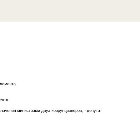
рламента
ента
начения министрами двух коррупционеров, - депутат