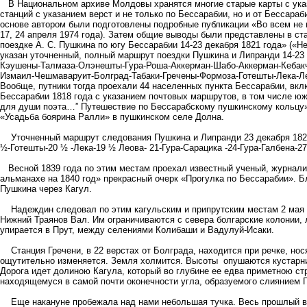
В Национальном архиве Молдовы хранятся многие старые карты с указ
станций с указанием верст и не только по Бессарабии, но и от Бессара
основе автором были подготовлены подробные публикации «Во всем не
17, 24 апреля 1974 года). Затем общие выводы были представлены в ста
поездке А. С. Пушкина по югу Бессарабии 14-23 декабря 1821 года» («Н
указан уточненный, полный маршрут поездки Пушкина и Липранди 14-2
Кэушены-Талмаза-Олэнешты-Гура-Роша-Аккерман-Шабо-Аккерман-Кебакчи
Измаил-Чешмаваруит-Болград-Табаки-Гречены-Формоза-Готешты-Лека-Ле
Вообще, путники тогда проехали 44 населенных пункта Бессарабии, вкл
Бессарабии 1818 года с указанием почтовых маршрутов, в том числе юж
для души поэта…” Путешествие по Бессарабскому пушкинскому кольцу» 
«Усадьба боярина Ралли» в пушкинском селе Долна.
Уточненный маршрут следования Пушкина и Липранди 23 декабря 1821 
½-Готешты-20 ½ -Лека-19 ½ Леова- 21-Гура-Сарацика -24-Гура-Галбена-2
Весной 1839 года по этим местам проехал известный ученый, журнали
альманахе на 1840 год» прекрасный очерк «Прогулка по Бессарабии». 
Пушкина через Кагул.
Надеждин следовал по этим кагульским и припрутским местам 2 мая 1
Нижний Траянов Вал. Им ограничиваются с севера болгарские колонии
упирается в Прут, между селениями Колибаши и Вадулуй-Исаки.
Станция Гречени, в 22 верстах от Болграда, находится при речке, нос
ощутительно изменяется. Земля холмится. Высоты опушаются кустарни
Дорога идет долиною Кагула, который во глубине ее едва приметною с
находящемуся в самой почти оконечности угла, образуемого слиянием 
Еще накануне пробежала над нами небольшая тучка. Весь прошлый ве