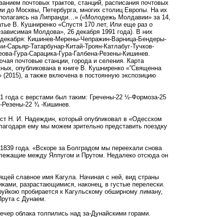
анием почтовых трактов, станций, расписания почтовых
бии до Москвы, Петербурга, многих столиц Европы. На их
 полагаясь на Липранди…» («Молодежь Молдавии» за 14,
тье В. Кушниренко «Спустя 170 лет, Или еще раз о
езависимая Молдова», 26 декабря 1991 года). В них
3 декабря: Кишинев-Мерены-Чепражин-Варница-Бендеры-
-Сарьяр-Татарбунар-Китай-Троян-Катлабуг-Тучков-
ова-Гура-Сарацика-Гура-Галбена-Резены-Кишинев.
ючая почтовые станции, города и селения. Карта
ных, опубликована в книге В. Кушниренко «”Священна
(2015), а также включена в постоянную экспозицию
года с верстами был таким: Гречены-22 ½-Формоза-25
7-Резены-22 ¾ -Кишинев.
ст Н. И. Надеждин, который опубликовал в «Одесском
Благодаря ему мы можем зрительно представить поездку
839 года. «Вскоре за Болградом мы переехали снова
, лежащие между Ялпугом и Прутом. Недалеко отсюда он
ящей славное имя Кагула. Начиная с ней, вид страны
ками, разрастающимися, наконец, в густые перелески.
труйкою пробирается к Кагульскому обширному лиману,
Прута с Дунаем.
чер облака толпились над за-Дунайскими горами.