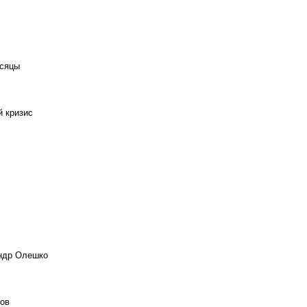
есяцы
й кризис
андр Олешко
ов