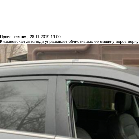
Происшествия
,
28.11.2019 19:00
Кишиневская автоледи упрашивает обчистивших ее машину воров верну