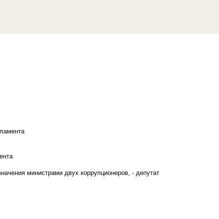
рламента
ента
начения министрами двух коррупционеров, - депутат