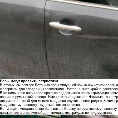
Воры могут проявить патриотизм.
В столичном секторе Ботаника воры минувшей ночью обчистили салон а
сюрпризом для владелицы автомобиля - Наталья была крайне расстроена
Еще больше ее опечалило пропажа содержимого неосмотрительно забыт
пропал и румынский паспорт. Именно это и подкосило Наталью - она об
документ, который для многих молдаван служит своего рода рабочим пр
молдавскому паспорту трудиться там запрещено.
Вот и ездят молдаване зарабатывать в Европу по румынскому паспорту,
никаких виз и ограничений для молдавских граждан не придумывала.