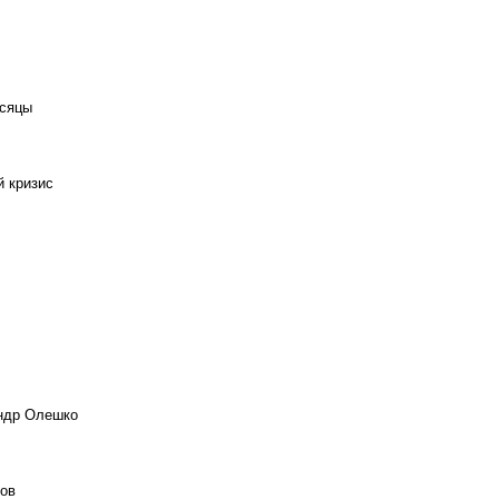
есяцы
й кризис
андр Олешко
ов