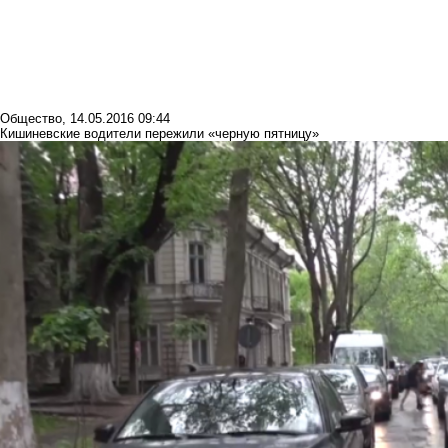
Общество
,
14.05.2016 09:44
Кишиневские водители пережили «черную пятницу»