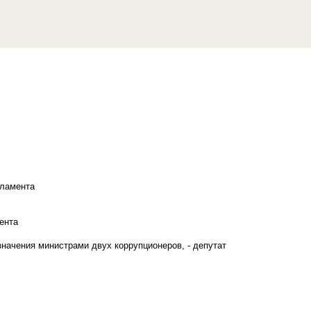
рламента
ента
начения министрами двух коррупционеров, - депутат