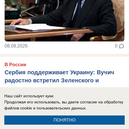
08.08.2026
0
В России
Сербия поддерживает Украину: Вучич
радостно встретил Зеленского и
подписал с ним меморандум «о
взаимопонимании»
Наш сайт использует куки.
Продолжая его использовать, вы даете согласие на обработку
Сербия, традиционно считающаяся братской
файлов cookie
и пользовательских данных.
России страной, окончательно отвернулась от
ПОНЯТНО
РФ.