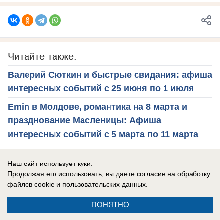
Читайте также:
Валерий Сюткин и быстрые свидания: афиша
интересных событий с 25 июня по 1 июля
Emin в Молдове, романтика на 8 марта и
празднование Масленицы: Афиша
интересных событий с 5 марта по 11 марта
«Чиж и ко», африканские барабаны и
Наш сайт использует куки.
выставка «Сделано в Молдове» - афиша
Продолжая его использовать, вы даете согласие на обработку
интересных событий недели
файлов cookie
и пользовательских данных.
ПОНЯТНО
афиша
культура
ярмарка
фестиваль