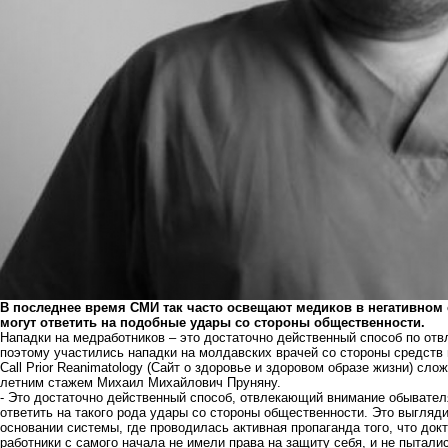
В последнее время СМИ так часто освещают медиков в негативном с
могут ответить на подобные удары со стороны общественности.
Нападки на медработников – это достаточно действенный способ по от
поэтому участились нападки на молдавских врачей со стороны средст
Call Prior Reanimatology
(Сайт о здоровье и здоровом образе жизни) сло
летним стажем Михаил Михайлович Пруняну.
- Это достаточно действенный способ, отвлекающий внимание обывателя
ответить на такого рода удары со стороны общественности. Это выгляд
основании системы, где проводилась активная пропаганда того, что до
работники с самого начала не имели права на защиту себя, и не пыталис