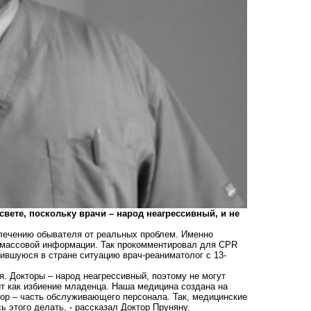
вете, поскольку врачи – народ неагрессивный, и не
влечению обывателя от реальных проблем. Именно
в массовой информации. Так прокомментировал для
CPR
жившуюся в стране ситуацию врач-реаниматолог с 13-
. Докторы – народ неагрессивный, поэтому не могут
ит как избиение младенца. Наша медицина создана на
ктор – часть обслуживающего персонала. Так, медицинские
ь этого делать, - рассказал Доктор Пруняну.