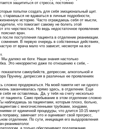
ытается защититься от стресса, постоянно
которые попытки создать для себя эмоциональный щит.
р, стараешься не вдаваться в личные подробности,
 жизненную историю. Часто ограждаешь себя от мысли,
одители, что помогает самому не болеть этой
т это черствостью. Но ведь недостаточное проявление
 пояснил врач.
в после поступления пациента в отделение реанимации.
ся сомнения. В первую очередь в собственных действиях,
астую от врача мало что зависит, несмотря на все
т.
 Мы далеко не боги. Наши знания настолько
ка. Это некорректно даже по отношению к себе, -
 показатели самоубийств, депрессии, алкогольной и
тора Пруняну, депрессия в различных ее проявлениях
есь сложно продержаться. На моей памяти нет ни одного
 жизнь заканчивалась прямо здесь, в отделении. Еще
е себя не оставляешь. Да, у тебя на счету несколько
 от пациента. Само пребывание в этом отделении сложно
Ты наблюдаешь за пациентами, которым плохо, больно,
ациентам с многочисленными трубками, зондами,
ниями от единичной процедуры, что длится 10-15 минут
а поправку, замечает это и оценивает свой прогресс,
ном отделении. По сути, инициация его выздоровления
рач-реаниматолог.
 патологии, а только обеспечивают поддержание