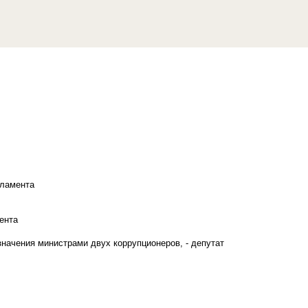
рламента
ента
начения министрами двух коррупционеров, - депутат