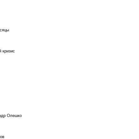
есяцы
й кризис
андр Олешко
ов