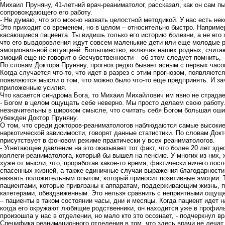
Михаил Пруняну, 41-летний врач-реаниматолог, рассказал, как он сам п
сопровождающего его работу.
- Не думаю, что это можно назвать целостной методикой. У нас есть не
Это приходит со временем, но в целом – относительно быстро. Наприме
касающиеся пациента. Ты видишь только его историю болезни, а не его
что его выздоровления ждут совсем маленькие дети или еще молодые р
эмоциональной ситуацией. Большинство, включая наших родных, считаю
эмоций еще не говорит о бесчувственности – об этом следует помнить, -
По словам Доктора Пруняну, прогноз редко бывает ясным с первых часо
Когда случается что-то, что идет в разрез с этим прогнозом, появляют
появляются мысли о том, что можно было что-то еще предпринять. И зач
приложенные усилия.
Что касается синдрома Бога, то Михаил Михайлович им явно не страдае
- Богом в целом ощущать себе неверно. Мы просто делаем свою работу.
незначительны в широком смысле, что считать себя Богом большая ошиб
убежден Доктор Пруняну.
О том, что среди докторов-реаниматологов наблюдаются самые высокие
наркотической зависимости, говорят данные статистики. По словам Док
присутствует в фоновом режиме практически у всех реаниматологов.
- Угнетающее давление на это оказывает тот факт, что более 20 лет зд
коллеги-реаниматолога, который бы вышел на пенсию. У многих из них,
хуже от мысли, что, проработав какое-то время, фактически ничего посл
спасенных жизней, а также единичные случаи выражения благодарности
назвать положительным опытом, который приносит позитивные эмоции. 
пациентами, которые привязаны к аппаратам, поддерживающим жизнь, п
катетерами, обездвиженным. Это нельзя сравнить с неприятными ощуще
– пациенты в таком состоянии часы, дни и месяцы. Когда пациент идет н
когда его окружают любящие родственники, он находится уже в профиль
произошла у нас в отделении, но мало кто это осознает, - подчеркнул в
Специфика реанимационного отделения в том, что здесь врачи не лечат