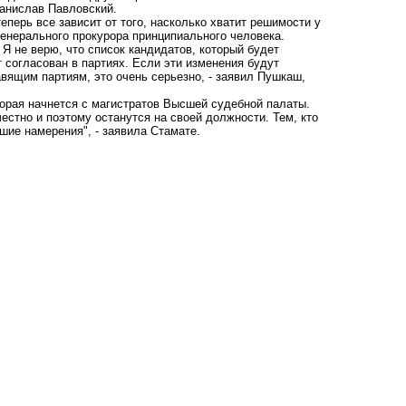
танислав Павловский.
перь все зависит от того, насколько хватит решимости у
генерального прокурора принципиального человека.
Я не верю, что список кандидатов, который будет
 согласован в партиях. Если эти изменения будут
авящим партиям, это очень серьезно, - заявил Пушкаш,
орая начнется с магистратов Высшей судебной палаты.
естно и поэтому останутся на своей должности. Тем, кто
чшие намерения", - заявила Стамате.