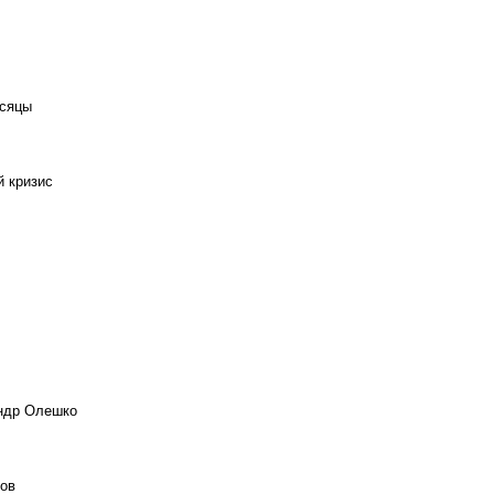
есяцы
й кризис
андр Олешко
ов