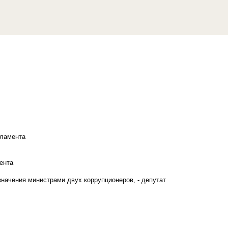
рламента
ента
начения министрами двух коррупционеров, - депутат