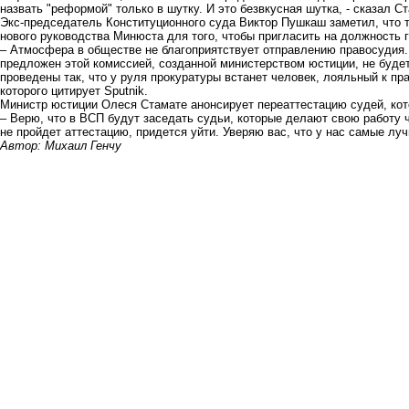
назвать "реформой" только в шутку. И это безвкусная шутка, - сказал С
Экс-председатель Конституционного суда Виктор Пушкаш заметил, что те
нового руководства Минюста для того, чтобы пригласить на должность 
– Атмосфера в обществе не благоприятствует отправлению правосудия. 
предложен этой комиссией, созданной министерством юстиции, не будет
проведены так, что у руля прокуратуры встанет человек, лояльный к пр
которого цитирует Sputnik.
Министр юстиции Олеся Стамате анонсирует переаттестацию судей, кот
– Верю, что в ВСП будут заседать судьи, которые делают свою работу ч
не пройдет аттестацию, придется уйти. Уверяю вас, что у нас самые лу
Автор: Михаил Генчу