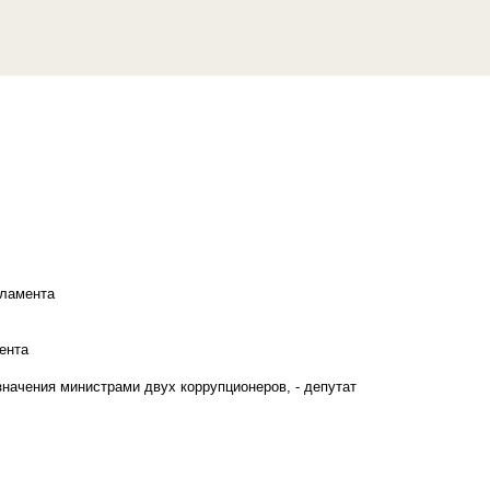
рламента
ента
начения министрами двух коррупционеров, - депутат