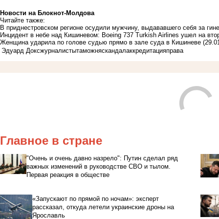
Новости на Блoкнoт-Молдова
Читайте также:
В приднестровском регионе осудили мужчину, выдававшего себя за гин
Инцидент в небе над Кишиневом: Boeing 737 Turkish Airlines ушел на вто
Женщина ударила по голове судью прямо в зале суда в Кишиневе
(29.0
Эдуард Докс
журналисты
таможня
скандал
аккредитация
права
Главное в стране
"Очень и очень давно назрело": Путин сделал ряд
важных изменений в руководстве СВО и тылом.
Первая реакция в обществе
«Запускают по прямой по ночам»: эксперт
рассказал, откуда летели украинские дроны на
Ярославль