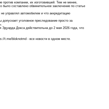
е против компании, их изготовившей. Тем не менее,
го было составлено обвинительное заключение по статье
с не управлял автомобилем и что аккредитацию
 допускает уголовное преследование просто за
ь.
 Эдуарда Докса действительна до 2 мая 2026 года, что
ps://t.me/bloknotmd
- все новости в одном месте.