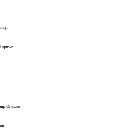
есяцы
й кризис
андр Олешко
ов