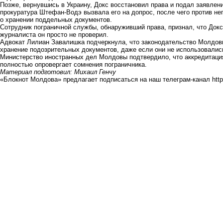
Позже, вернувшись в Украину, Докс восстановил права и подал заявлени
прокуратура Штефан-Водэ вызвала его на допрос, после чего против не
о хранении поддельных документов.
Сотрудник пограничной службы, обнаруживший права, признал, что Док
журналиста он просто не проверил.
Адвокат Лилиан Завалишка подчеркнула, что законодательство Молдовы
хранение подозрительных документов, даже если они не использовалис
Министерство иностранных дел Молдовы подтвердило, что аккредитация
полностью опровергает сомнения пограничника.
Материал подготовил: Михаил Генчу
«Блокнот Молдова» предлагает подписаться на наш телеграм-канал
htt