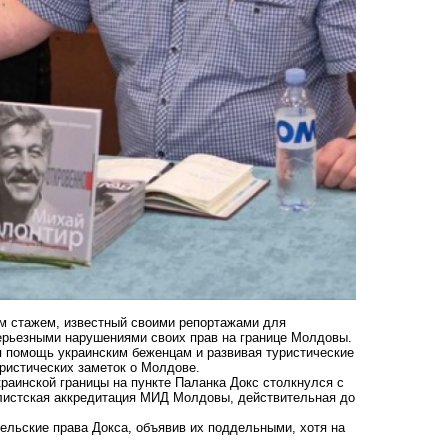
м стажем, известный своими репортажами для
 серьезными нарушениями своих прав на границе Молдовы.
я помощь украинским беженцам и развивая туристические
уристических заметок о Молдове.
раинской границы на пункте Паланка Докс столкнулся с
листская аккредитация МИД Молдовы, действительная до
ельские права Докса, объявив их поддельными, хотя на