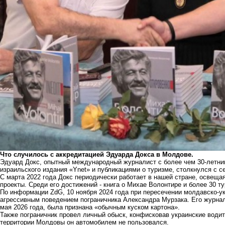
Что случилось с аккредитацией Эдуарда Докса в Молдове.
Эдуард Докс, опытный международный журналист с более чем 30-летни
израильского издания «Ynet» и публикациями о туризме, столкнулся с
С марта 2022 года Докс периодически работает в нашей стране, освеща
проекты. Среди его достижений - книга о Михае Волонтире и более 30 т
По информации ZdG, 10 ноября 2024 года при пересечении молдавско-ук
агрессивным поведением пограничника Александра Мурзака. Его журна
мая 2026 года, была признана «обычным куском картона».
Также пограничник провел личный обыск, конфисковав украинские водит
территории Молдовы он автомобилем не пользовался.