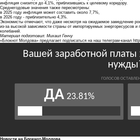
инфляция снизится до 4,1%, приблизившись к целевому коридору.
Среднегодовые значения также пересмотрены:
в 2025 году инфляция может составить около 7,7%,
в 2026 году - приблизительно 4,3%.
Экономисты отмечают, что даже несмотря на ожидаемое замедление ро
из-за высокой зависимости страны от импортируемых энергоресурсов и 
колебаний.
Материал подготовил: Михаил Генчу
«Блокнот Молдова» предлагает подписаться на наш телеграм-канал
htt
Новости на Блoкнoт-Молдова