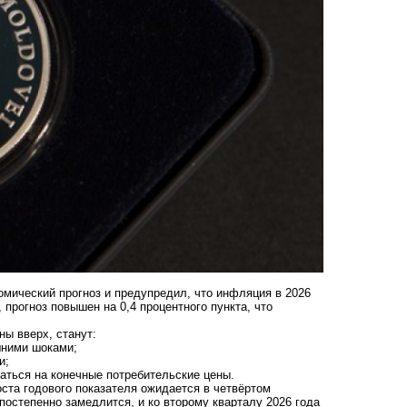
ический прогноз и предупредил, что инфляция в 2026
прогноз повышен на 0,4 процентного пункта, что
ы вверх, станут:
шними шоками;
и;
ваться на конечные потребительские цены.
оста годового показателя ожидается в четвёртом
 постепенно замедлится, и ко второму кварталу 2026 года