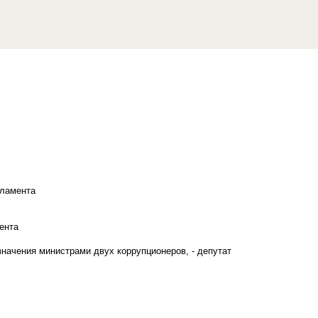
рламента
ента
начения министрами двух коррупционеров, - депутат