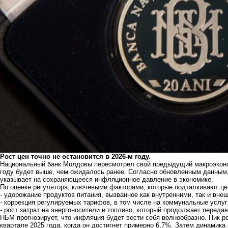
Рост цен точно не остановится в 2026-м году.
Национальный банк Молдовы пересмотрел свой предыдущий макроэконом
году будет выше, чем ожидалось ранее. Согласно обновленным данным, 
указывает на сохраняющееся инфляционное давление в экономике.
По оценке регулятора, ключевыми факторами, которые подталкивают цен
- удорожание продуктов питания, вызванное как внутренними, так и вне
- коррекция регулируемых тарифов, в том числе на коммунальные услуг
- рост затрат на энергоносители и топливо, который продолжает переда
НБМ прогнозирует, что инфляция будет вести себя волнообразно. Пик р
квартале 2025 года, когда он достигнет примерно 6,7%. Затем динамика