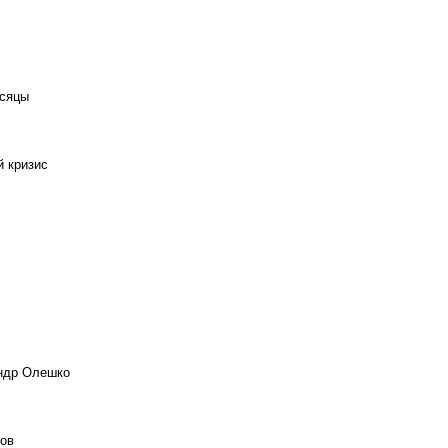
есяцы
й кризис
андр Олешко
ов