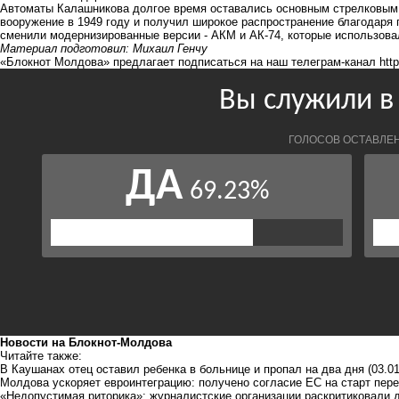
Автоматы Калашникова долгое время оставались основным стрелковым 
вооружение в 1949 году и получил широкое распространение благодаря 
сменили модернизированные версии - АКМ и АК-74, которые использова
Материал подготовил: Михаил Генчу
«Блокнот Молдова» предлагает подписаться на наш телеграм-канал
htt
Новости на Блoкнoт-Молдова
Читайте также:
В Каушанах отец оставил ребенка в больнице и пропал на два дня
(03.0
Молдова ускоряет евроинтеграцию: получено согласие ЕС на старт пер
«Недопустимая риторика»: журналистские организации раскритиковали д