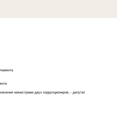
рламента
ента
начения министрами двух коррупционеров, - депутат