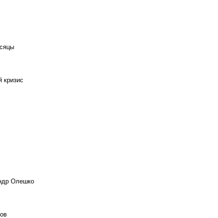
есяцы
й кризис
андр Олешко
ов