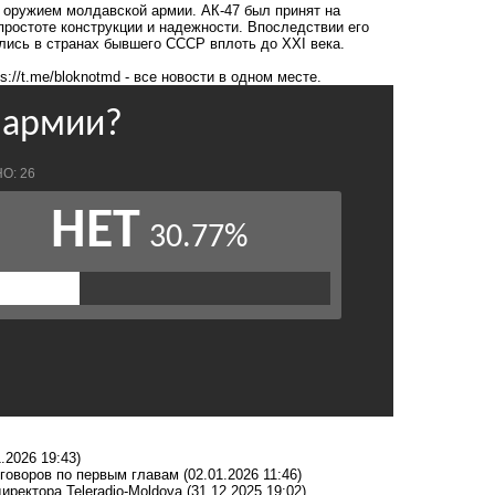
оружием молдавской армии. АК-47 был принят на
простоте конструкции и надежности. Впоследствии его
лись в странах бывшего СССР вплоть до XXI века.
ps://t.me/bloknotmd
- все новости в одном месте.
1.2026 19:43)
еговоров по первым главам
(02.01.2026 11:46)
иректора Teleradio-Moldova
(31.12.2025 19:02)