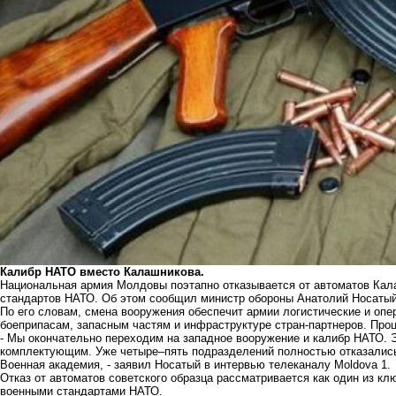
Калибр НАТО вместо Калашникова.
Национальная армия Молдовы поэтапно отказывается от автоматов Кала
стандартов НАТО. Об этом сообщил министр обороны Анатолий Носатый
По его словам, смена вооружения обеспечит армии логистические и оп
боеприпасам, запасным частям и инфраструктуре стран-партнеров. Проц
- Мы окончательно переходим на западное вооружение и калибр НАТО. Э
комплектующим. Уже четыре–пять подразделений полностью отказались 
Военная академия, - заявил Носатый в интервью телеканалу Moldova 1.
Отказ от автоматов советского образца рассматривается как один из к
военными стандартами НАТО.