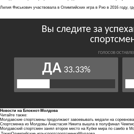
Лилия Фиськович участвовала в Олимпийских игра в Рио в 2016 году, гд
Новости на Блoкнoт-Молдова
Читайте также:
Молдавские спортсмены продолжают завоевывать медали на соревнова
Спортсменка из Молдовы Анастасия Никита вышла в полуфинал Чемпио
Молдавский спортсмен занял второе место на Кубке мира по самбо в М
Токио
Олимпийские игры
спорт
спортсменка
Молдова