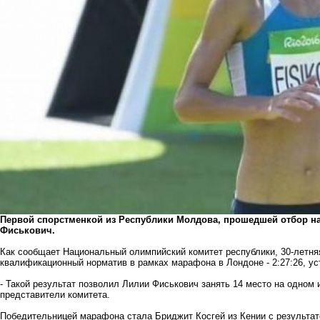
Первой спорстменкой из Республики Молдова, прошедшей отбор на
Фиськович.
Как сообщает Национальный олимпийский комитет республики, 30-летня
квалификационный норматив в рамках марафона в Лондоне - 2:27:26, у
- Такой результат позволил Лилии Фиськович занять 14 место на одном
представители комитета.
Победительницей марафона стала Бриджит Косгей из Кении с результато