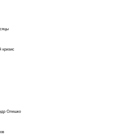
есяцы
й кризис
андр Олешко
ов