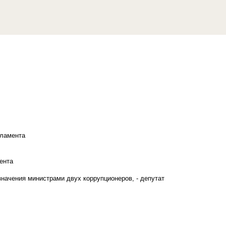
рламента
ента
начения министрами двух коррупционеров, - депутат