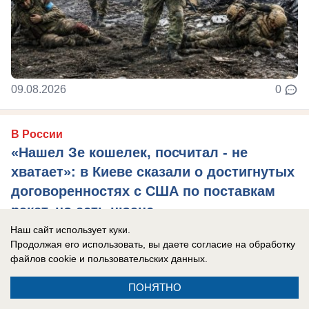
09.08.2026
0
В России
«Нашел Зе кошелек, посчитал - не
хватает»: в Киеве сказали о достигнутых
договоренностях с США по поставкам
ракет, но есть нюанс
Наш сайт использует куки.
Глава киевского режима признался, что просил
Продолжая его использовать, вы даете согласие на обработку
перехватчики у Израиля, но там даже за деньги
файлов cookie
и пользовательских данных.
не продали.
ПОНЯТНО