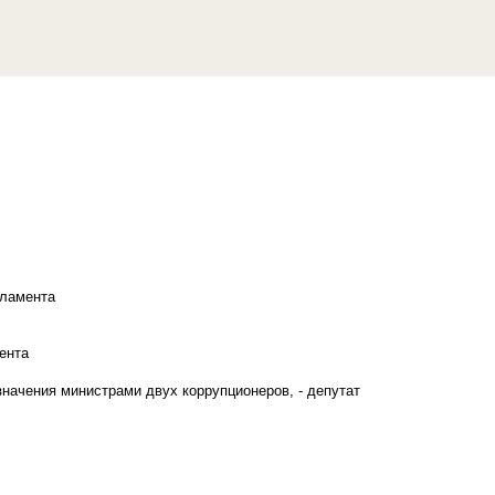
рламента
ента
начения министрами двух коррупционеров, - депутат