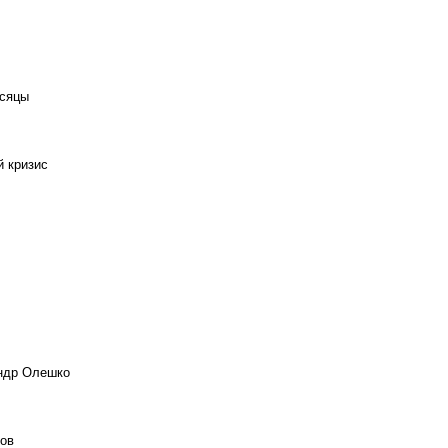
есяцы
й кризис
андр Олешко
ов