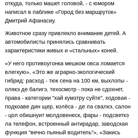
откуда, только машет головой, - с юмором
написал в паблике «Город без маршруток»
Дмитрий Афанасиу.
Животное сразу привлекло внимание детей. А
автомобилисты принялись сравнивать
характеристики живых и «стальных» коней.
«У него противоугонка мешком овса ломается
влегкую», «Это же аграрно-экологический
гибрид: расход - тюк сена на 100 км, выхлопы -
олякэ де балигэ, техосмотр - пока не сдохнет,
права - категории "хай кумэтру суйте", ходовая -
подкоаве дин щер, колёса - де ла свалкэ, салон
- цол обишнуит молдовенеск, фары - подсветкэ
ла телефон, встроенный антирадар, заводская
функция "вечно пьяный водитель"», «Закись