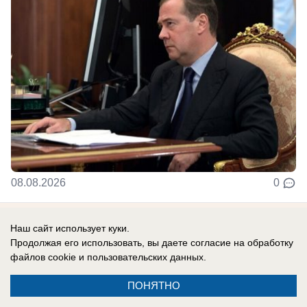
08.08.2026
0
В России
Наш сайт использует куки.
Продолжая его использовать, вы даете согласие на обработку
Сербия поддерживает Украину: Вучич
файлов cookie
и пользовательских данных.
радостно встретил Зеленского и
подписал с ним меморандум «о
ПОНЯТНО
взаимопонимании»