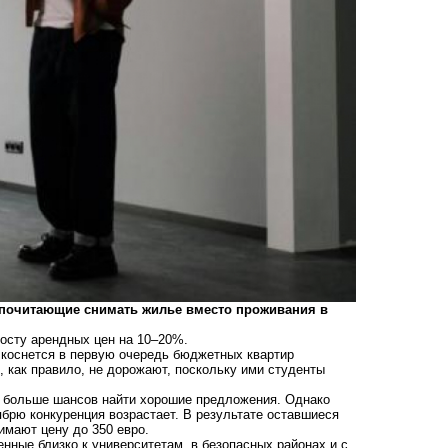
едпочитающие снимать жилье вместо проживания в
росту арендных цен на 10–20%.
 коснется в первую очередь бюджетных квартир
, как правило, не дорожают, поскольку ими студенты
ют больше шансов найти хорошие предложения. Однако
ябрю конкуренция возрастает. В результате оставшиеся
имают цену до 350 евро.
нные близко к университетам, в безопасных районах и с