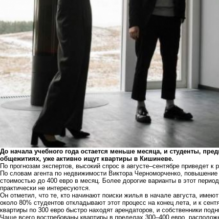
До начала учебного года остается меньше месяца, и студенты, пр
общежитиях, уже активно ищут квартиры в Кишиневе.
По прогнозам экспертов, высокий спрос в августе–сентябре приведет к 
По словам агента по недвижимости Виктора Черноморченко, повышение
стоимостью до 400 евро в месяц. Более дорогие варианты в этот период
практически не интересуются.
Он отметил, что те, кто начинают поиски жилья в начале августа, име
около 80% студентов откладывают этот процесс на конец лета, и к сент
квартиры по 300 евро быстро находят арендаторов, и собственники подн
Чаще всего востребованы квартиры в пределах 300–400 евро, расположе