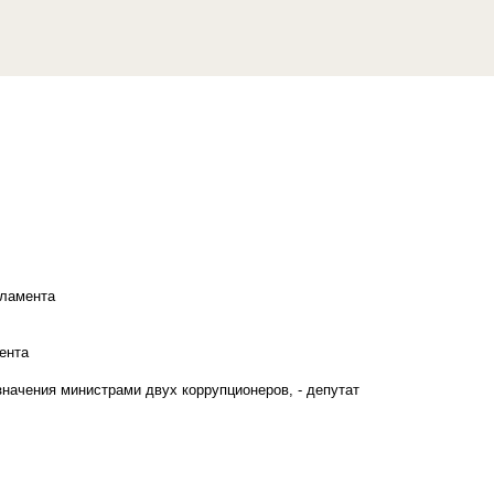
рламента
ента
начения министрами двух коррупционеров, - депутат