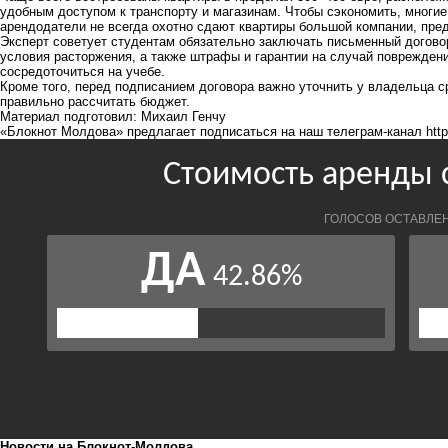
удобным доступом к транспорту и магазинам. Чтобы сэкономить, многи
арендодатели не всегда охотно сдают квартиры большой компании, пре
Эксперт советует студентам обязательно заключать письменный договор
условия расторжения, а также штрафы и гарантии на случай поврежден
сосредоточиться на учебе.
Кроме того, перед подписанием договора важно уточнить у владельца
правильно рассчитать бюджет.
Материал подготовил: Михаил Генчу
«Блокнот Молдова» предлагает подписаться на наш телеграм-канал
htt
Новости на Блoкнoт-Молдова