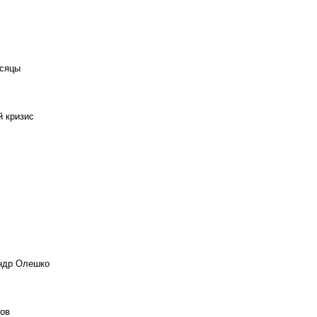
есяцы
й кризис
андр Олешко
ов