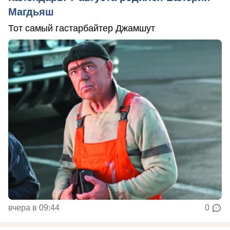
Магдьяш
Тот самый гастарбайтер Джамшут
вчера в 09:44
0