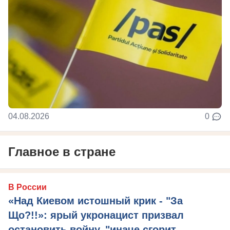
04.08.2026
0
Главное в стране
В России
«Над Киевом истошный крик - "За
Що?!!»: ярый укронацист призвал
остановить войну, "иначе сгорит