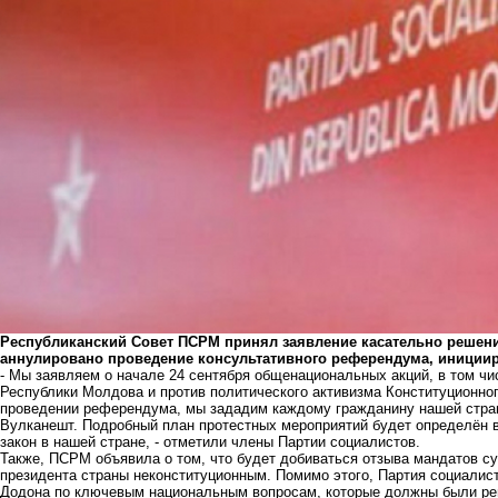
Республиканский Совет ПСРМ принял заявление касательно решени
аннулировано проведение консультативного референдума, иниции
- Мы заявляем о начале 24 сентября общенациональных акций, в том чи
Республики Молдова и против политического активизма Конституционног
проведении референдума, мы зададим каждому гражданину нашей стран
Вулканешт. Подробный план протестных мероприятий будет определён 
закон в нашей стране, - отметили члены Партии социалистов.
Также, ПСРМ объявила о том, что будет добиваться отзыва мандатов су
президента страны неконституционным. Помимо этого, Партия социалис
Додона по ключевым национальным вопросам, которые должны были р