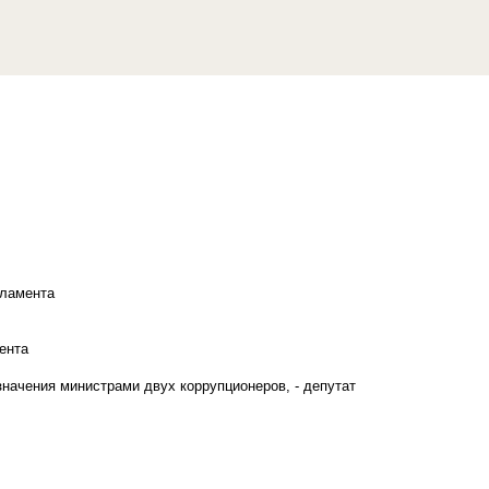
рламента
ента
начения министрами двух коррупционеров, - депутат