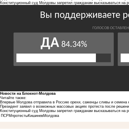
Конституционный суд Молдовы
запретил гражданам
высказываться на 
Новости на Блoкнoт-Молдова
Читайте также:
Впервые Молдова отправила в Россию орехи, саженцы сливы и семена 
Президент заявил о возможных массовых акциях протеста после решен
Конституционный суд Молдовы запретил гражданам высказываться на 
ПСРМ
протесты
Кишинев
Молдова