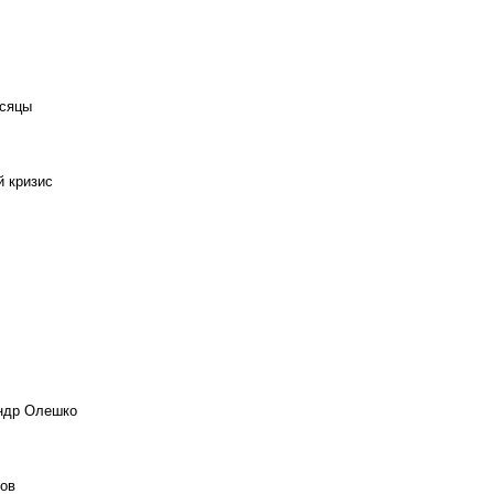
есяцы
й кризис
андр Олешко
ов