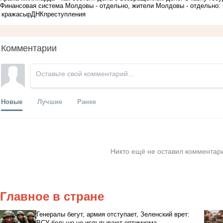
Финансовая система Молдовы - отдельно, жители Молдовы - отдельно: 
кража
сыр
ДНК
преступления
Комментарии
Новые
Лучшие
Ранее
Никто ещё не оставил комментари
Главное в стране
Генералы бегут, армия отступает, Зеленский врет:
ВСУ больше не испытывают оптимизма