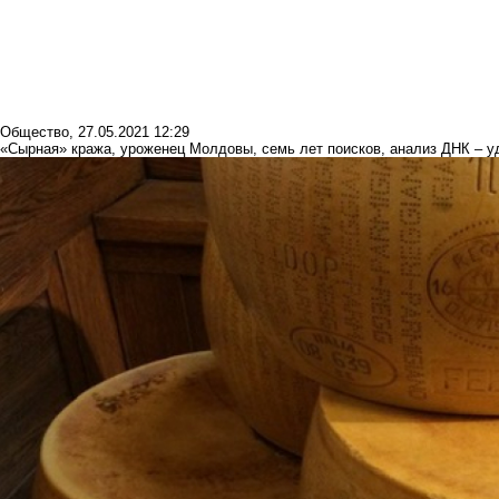
Общество
,
27.05.2021 12:29
«Сырная» кража, уроженец Молдовы, семь лет поисков, анализ ДНК – у