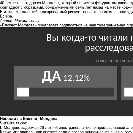
40-летнего выходца из Молдовы, который является фигурантом расслед
совпадают с образцами, обнаруженными семь лет назад на месте кражи
В итоге, молдавский подозреваемый рискует попасть на скамью подсуд
Echipa.
Автор: Михаил Генчу
«Блокнот Молдова» предлагает подписаться на наш телеграм-канал
htt
Новости на Блoкнoт-Молдова
Читайте также:
В Молдове задержан 28-летний иностранец, активно промышлявший эл
Кража миллиарда - как обстоят дела с возвращением денег в казну гос