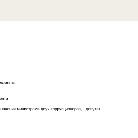
рламента
ента
начения министрами двух коррупционеров, - депутат