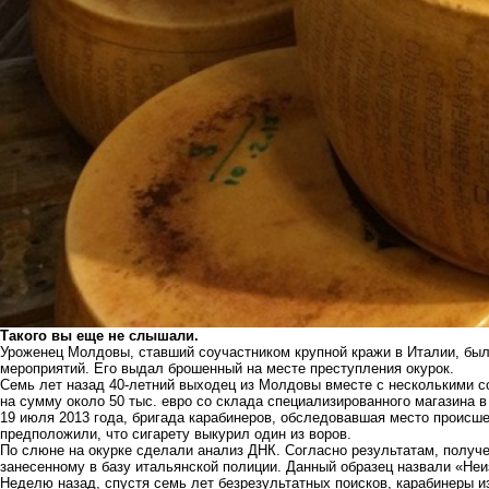
Такого вы еще не слышали.
Уроженец Молдовы, ставший соучастником крупной кражи в Италии, был
мероприятий. Его выдал брошенный на месте преступления окурок.
Семь лет назад 40-летний выходец из Молдовы вместе с несколькими со
на сумму около 50 тыс. евро со склада специализированного магазина 
19 июля 2013 года, бригада карабинеров, обследовавшая место происше
предположили, что сигарету выкурил один из воров.
По слюне на окурке сделали анализ ДНК. Согласно результатам, получ
занесенному в базу итальянской полиции. Данный образец назвали «Неи
Неделю назад, спустя семь лет безрезультатных поисков, карабинеры и