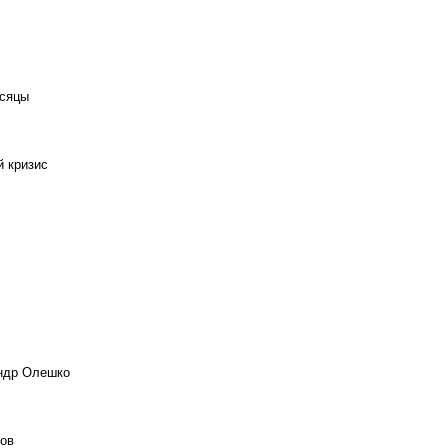
есяцы
й кризис
андр Олешко
ов