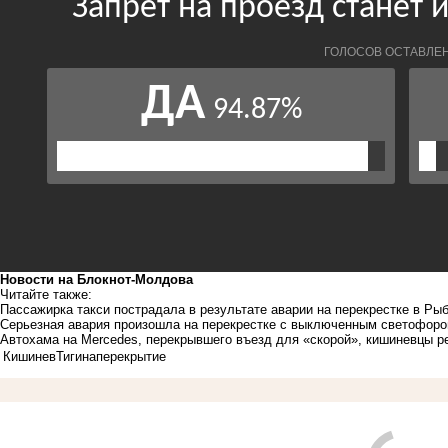
Новости на Блoкнoт-Молдова
Читайте также:
Пассажирка такси пострадала в результате аварии на перекрестке в Ры
Серьезная авария произошла на перекрестке с выключенным светофор
Автохама на Mercedes, перекрывшего въезд для «скорой», кишиневцы 
Кишинев
Тигина
перекрытие