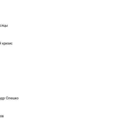
есяцы
й кризис
андр Олешко
ов