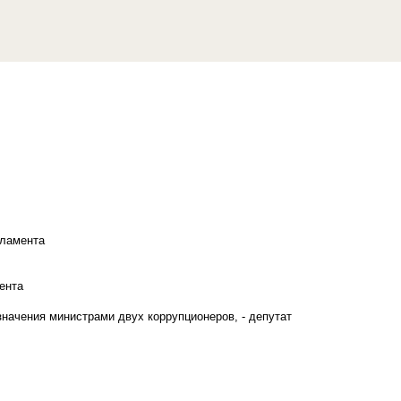
рламента
ента
начения министрами двух коррупционеров, - депутат