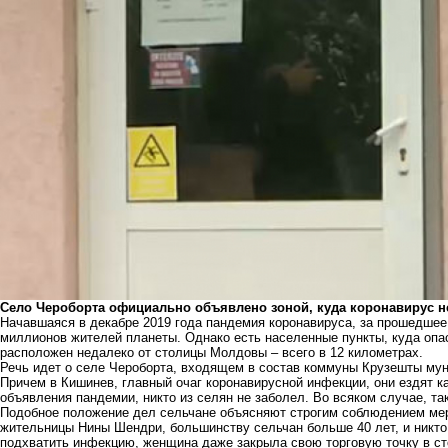
Село Чероборта официально объявлено зоной, куда коронавирус н
Начавшаяся в декабре 2019 года пандемия коронавируса, за прошедшее 
миллионов жителей планеты. Однако есть населенные пункты, куда опас
расположен недалеко от столицы Молдовы – всего в 12 километрах.
Речь идет о селе Чероборта, входящем в состав коммуны Крузешты мун
Причем в Кишинев, главный очаг коронавирусной инфекции, они ездят 
объявления пандемии, никто из селян не заболел. Во всяком случае, та
Подобное положение дел сельчане объясняют строгим соблюдением мер
жительницы Нины Шендри, большинству сельчан больше 40 лет, и никто 
подхватить инфекцию, женщина даже закрыла свою торговую точку в ст