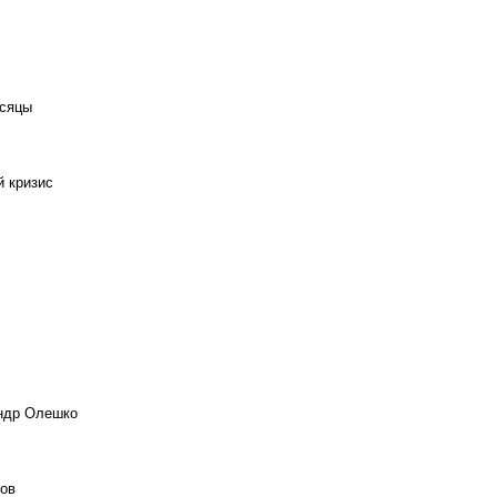
есяцы
й кризис
андр Олешко
ов