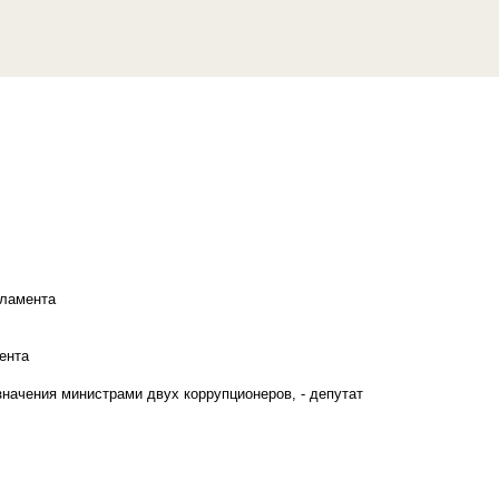
рламента
ента
начения министрами двух коррупционеров, - депутат