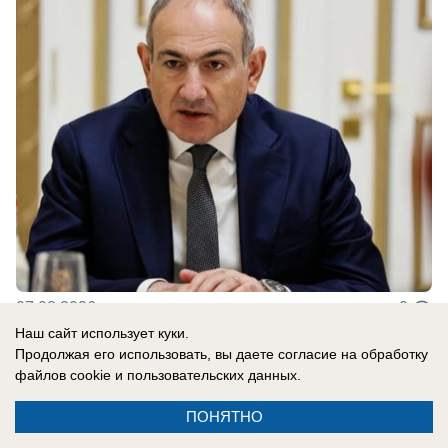
07.08.2026
0
Наш сайт использует куки.
Продолжая его использовать, вы даете согласие на обработку
В России
файлов cookie
и пользовательских данных.
«Россию? На слабо?»: почему
ПОНЯТНО
провалилась игра Трампа с обещанием