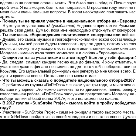
идеально на полтона сфальшивить. Это было очень обидно. Позже звуко
проблема. Я на эмоциях был готов подраться. В прошлом году меня не п
меня были очень большие вопросы. В жюри необходимо приглашать наст
артиста.
- Почему ты не принял участие в национальном отборе на «Евровид
- Я уже устал участвовать!
(улыбается)
Недавно я приехал из Румынии 
решать свои дела. Думаю, пока мне необходимо отдохнуть от конкурсов
- Ты считаешь «Евровидение» политическим конкурсом или всё же
- Думаю, это смесь музыки и географическо-политической составляющей
Румынии, мы всё равно будем голосовать друг за друга, потому что со
песня, а потому что у каждого есть та или иная «политическая» симпат
Молдове - именно из-за таких моментов я и люблю «Евровидение».
- Следил ли ты за участниками в этом году? Был ли у тебя фаворит
- Да, следил, слышал каждую песню еще до финала. И хочу отметить, 
участники даже в финале появились не для того чтобы победить, они п
Кобылян. Его музыкальный рок-н-рольный репертуар мне ближе всего. Е
дуэт и красивая песня. Остальное не в моем стиле.
- Что ты можешь сказать о победителе национального отбора-2018?
- С ребятами из группы «DoReDos» я знаком уже три года, и мы отлично
больше и упорнее. Это можно заметить по их движениям, пению, репер
колоссальная работа, «DoReDos» заслужили представлять Молдову на «
победителями «Новой волна-2017», и это великолепное начало.
- В 2017 группа «SunStroke Projec» смогла войти в тройку победите
году?
- Участники «SunStroke Projec» сами не ожидали такого высокого места
что «DoReDos» пройдет из-за своей молодости и опыта на сцене. Думаю 