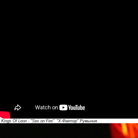
Kings Of Leon - "Sex on Fire". "Х-Фактор" Румыния.