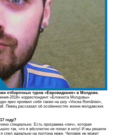
сами отборочных туров «Евровидения» в Молдове.
дения-2018» корреспондент «Блокнота Молдовы»
дю ярко проявил себя также на шоу «Vocea Romăniei»,
all. Певец рассказал об особенностях жизни молдавских
17 году?
ачено специально. Есть программа «пич», которая
ышло так, что я абсолютно не попал в ноту! И мы решили
 я спел идеально на полтона ниже. Человек не может