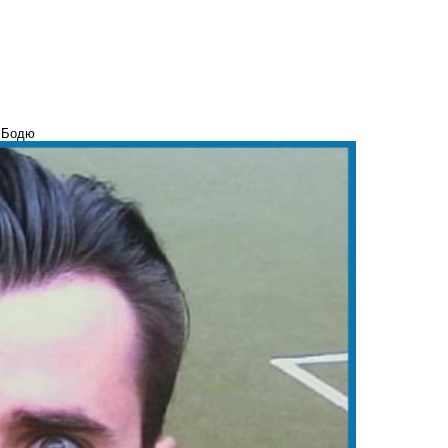
м Бодю