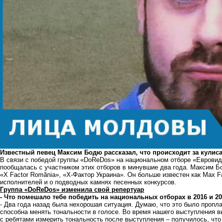
Известный певец Максим Бодю рассказал, что происходит за кули
В связи с победой группы «DoReDos» на национальном отборе «Еврови
пообщалась с участником этих отборов в минувшие два года. Максим Бо
«X Factor Romănia», «Х-Фактор Украина». Он больше известен как Max F
исполнителей и о подводных камнях песенных конкурсов.
Группа «DoReDos» изменила свой репертуар
- Что помешало тебе победить на национальных отборах в 2016 и 20
- Два года назад была нехорошая ситуация. Думаю, что это было пропл
способна менять тональности в голосе. Во время нашего выступления в
с ребятами измерить тональность после выступления – получилось, что