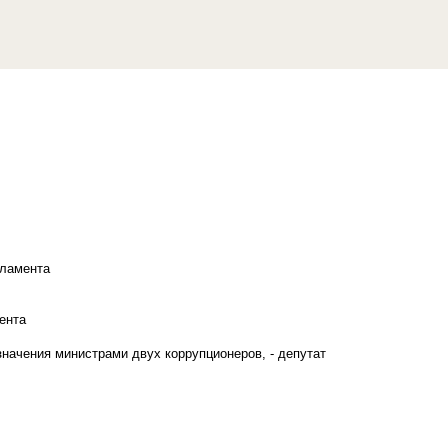
рламента
ента
начения министрами двух коррупционеров, - депутат