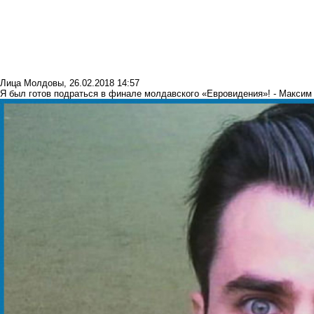
Лица Молдовы
,
26.02.2018 14:57
Я был готов подраться в финале молдавского «Евровидения»! - Макси