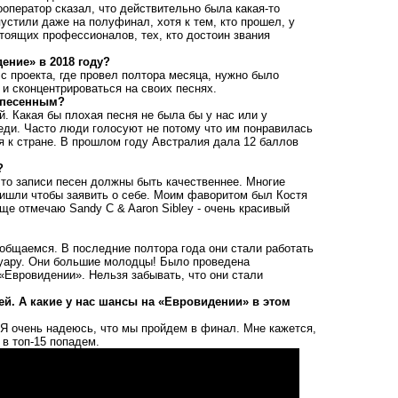
оператор сказал, что действительно была какая-то
устили даже на полуфинал, хотя к тем, кто прошел, у
оящих профессионалов, тех, кто достоин звания
ение» в 2018 году?
с проекта, где провел полтора месяца, нужно было
 и сконцентрироваться на своих песнях.
 песенным?
. Какая бы плохая песня не была бы у нас или у
седи. Часто люди голосуют не потому что им понравилась
ия к стране. В прошлом году Австралия дала 12 баллов
?
что записи песен должны быть качественнее. Многие
ришли чтобы заявить о себе. Моим фаворитом был Костя
ще отмечаю Sandy C & Aaron Sibley - очень красивый
 общаемся. В последние полтора года они стали работать
туару. Они большие молодцы! Было проведена
Евровидении». Нельзя забывать, что они стали
лей. А какие у нас шансы на «Евровидении» в этом
. Я очень надеюсь, что мы пройдем в финал. Мне кажется,
в топ-15 попадем.