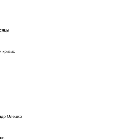
есяцы
й кризис
андр Олешко
ов