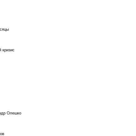
есяцы
й кризис
андр Олешко
ов