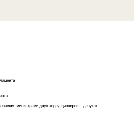
рламента
ента
начения министрами двух коррупционеров, - депутат