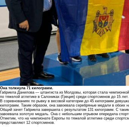
Она толкнула 71 килограмм.
Габриела Данилова — штангиста из Молдовы, которая
стала
чемпионкой
по тяжелой атлетике в Салониках (Греция) среди спортсменов до 15 лет.
В соревнованиях по рывку в весовой категории до 45 килограмм девушка
килограмм. Таким образом, она завоевала серебряные медали в обоих 
Общий зачет Габриела завершила с результатом 131 килограмм. С таки
завоевала золотую медаль. Она с небольшим отрывом опередила спортс
Отметим, что на чемпионате Европы по тяжелой атлетике среди спортсм
представляют 12 спортсменов.